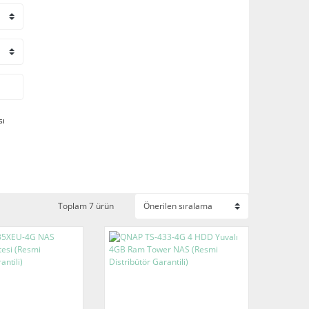
sı
Toplam 7 ürün