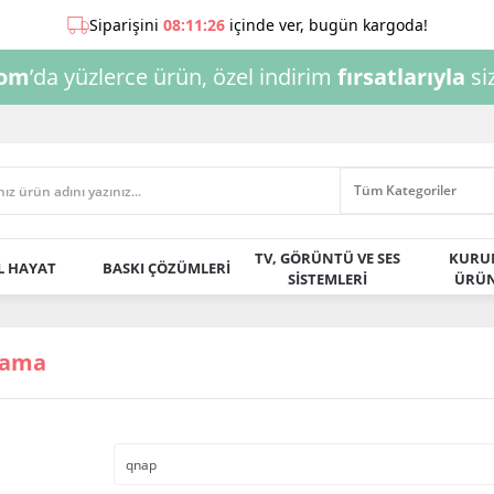
com
’da yüzlerce ürün, özel indirim
fırsatlarıyla
siz
TV, GÖRÜNTÜ VE SES
KURU
AL HAYAT
BASKI ÇÖZÜMLERİ
SİSTEMLERİ
ÜRÜN
rama