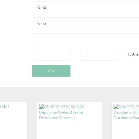
TL Ara
Ara