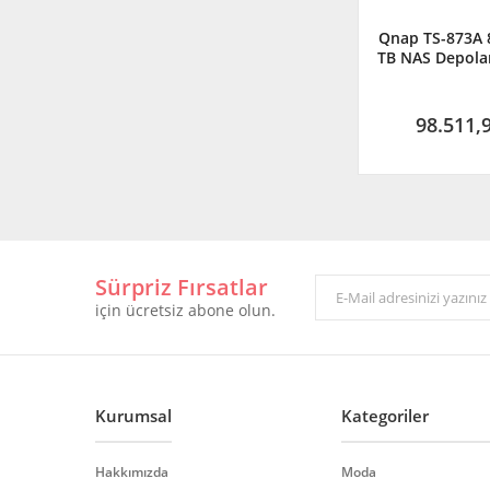
Qnap TS-873A 8
TB NAS Depola
(Resmi Dist
Garanti
98.511,
Sürpriz Fırsatlar
için ücretsiz abone olun.
Kurumsal
Kategoriler
Hakkımızda
Moda