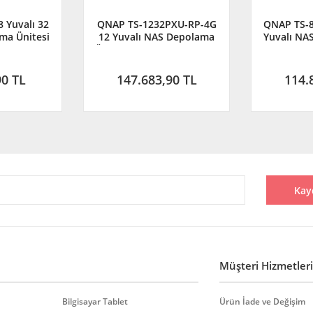
 Yuvalı 32
QNAP TS-1232PXU-RP-4G
QNAP TS-
ma Ünitesi
12 Yuvalı NAS Depolama
Yuvalı NAS
ribütör
Ünitesi (Resmi Distribütör
Distribü
li)
Garantili)
90 TL
147.683,90 TL
114.
Kay
Müşteri Hizmetleri
Bilgisayar Tablet
Ürün İade ve Değişim