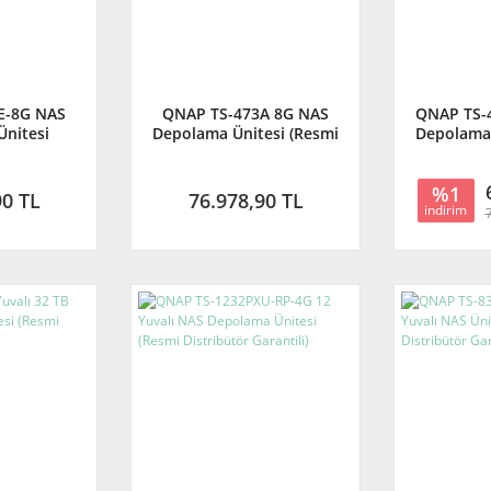
E-8G NAS
QNAP TS-473A 8G NAS
QNAP TS-
nitesi
Depolama Ünitesi (Resmi
Depolama 
Distribütör Garantili)
Distribü
%1
90 TL
76.978,90 TL
indirim