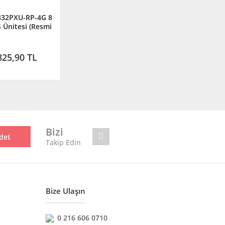
832PXU-RP-4G 8
 Ünitesi (Resmi
tör Garantili)
825,90 TL
Bizi
det
Takip Edin
Bize Ulaşın
0 216 606 0710