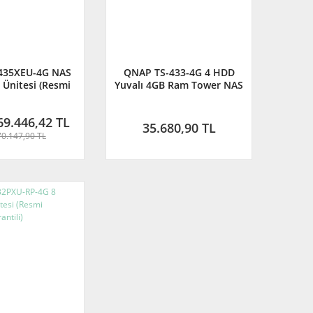
435XEU-4G NAS
QNAP TS-433-4G 4 HDD
Ünitesi (Resmi
Yuvalı 4GB Ram Tower NAS
tör Garantili)
(Resmi Distribütör
Garantili)
69.446,42 TL
35.680,90 TL
70.147,90 TL