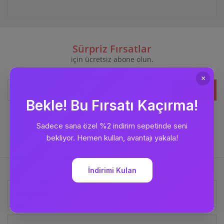
Sürpriz Fırsatlar
için ücretsiz abone olun.
Kaydet
Bizi
Takip Edin
Kurumsal