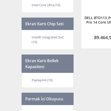
Intel Core Ultra (10)
DELL BTO113_
Pro 14 Core Ul
Ekran Kartı Chip Seti
4.9 Ghz 16GB 
14'' FHD Wi
89.464,
Intel® Integrated SoC
(10)
Ekran Kartı Bellek
Kapasitesi
Paylaşımlı (10)
Parmak İzi Okuyucu