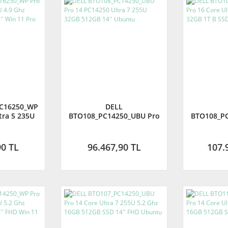
PC16250_WP
DELL
tra 5 235U
BTO108_PC14250_UBU Pro
BTO108_PC
512GB SSD
14 PC14250 Ultra 7 255U
16 Core
11 Pro
32GB 512GB 14'' Ubuntu
5.2Ghz 
16''
90 TL
96.467,90 TL
107.