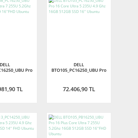
DELL
DELL
16250_UBU Pro
BTO105_PC16250_UBU Pro
 Ultra 7 255U
16 Core Ultra 5 235U 4.9
32GB 1T B SSD
Ghz 16GB 512GB SSD 16''
FHD Ubuntu
Ubuntu
981,90 TL
72.406,90 TL