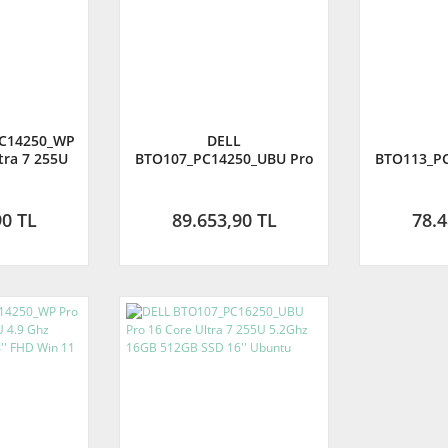
PC14250_WP
DELL
tra 7 255U
BTO107_PC14250_UBU Pro
BTO113_PC
512GB SSD
14 Core Ultra 7 255U 5.2
14 Core U
n 11 Pro
Ghz 16GB 512GB SSD 14''
Ghz 16GB 
FHD Ubuntu
FHD
90 TL
89.653,90 TL
78.4