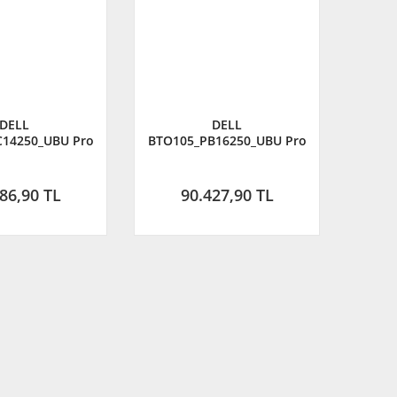
DELL
DELL
14250_UBU Pro
BTO105_PB16250_UBU Pro
ltra 5 235U 4.9
16 Plus Core Ultra 7 255U
512GB SSD 14''
5.2Ghz 16GB 512GB SSD
 Ubuntu
16''FHD Ubuntu
86,90 TL
90.427,90 TL