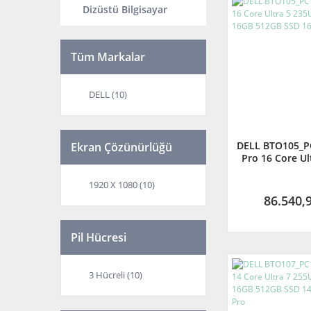
Dizüstü Bilgisayar
Tüm Markalar
DELL (10)
DELL BTO105_
Ekran Çözünürlüğü
Pro 16 Core Ul
4.9 Ghz 16GB 
16'' Win 
1920 X 1080 (10)
86.540,
Pil Hücresi
3 Hücreli (10)