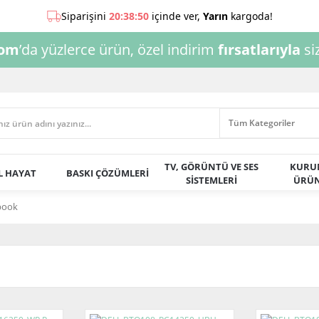
com
’da yüzlerce ürün, özel indirim
fırsatlarıyla
siz
TV, GÖRÜNTÜ VE SES
KURU
AL HAYAT
BASKI ÇÖZÜMLERİ
SİSTEMLERİ
ÜRÜN
book