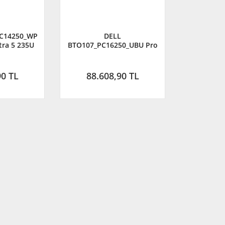
PC14250_WP
DELL
tra 5 235U
BTO107_PC16250_UBU Pro
512GB SSD
16 Core Ultra 7 255U
n 11 Pro
5.2Ghz 16GB 512GB SSD 16''
Ubuntu
90 TL
88.608,90 TL