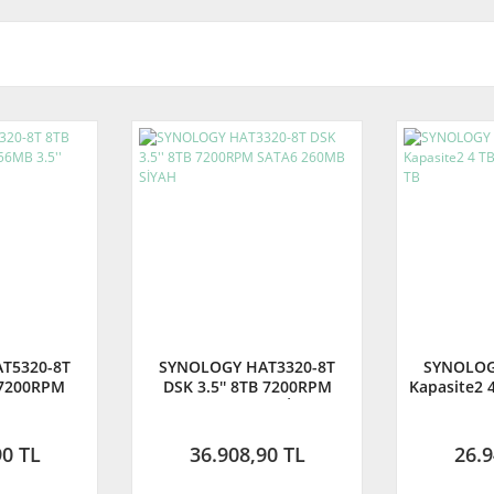
T5320-8T
SYNOLOGY HAT3320-8T
SYNOLOG
 7200RPM
DSK 3.5'' 8TB 7200RPM
Kapasite2 4
ahili Disk
SATA6 260MB SİYAH
T
90 TL
36.908,90 TL
26.9