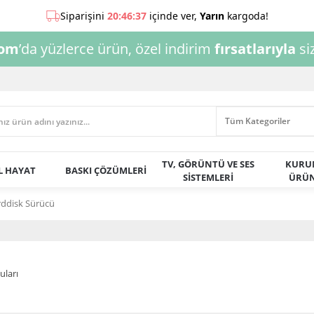
com
’da yüzlerce ürün, özel indirim
fırsatlarıyla
siz
TV, GÖRÜNTÜ VE SES
KURU
AL HAYAT
BASKI ÇÖZÜMLERİ
SİSTEMLERİ
ÜRÜN
ddisk Sürücü
uları