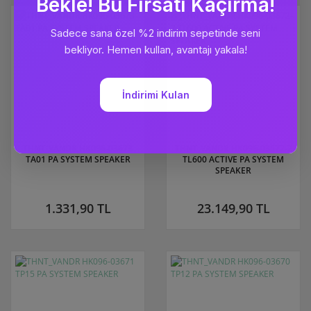
THNT_VANDR HK096-03673
THNT_VANDR HK096-03672-2
TA01 PA SYSTEM SPEAKER
TL600 ACTIVE PA SYSTEM
SPEAKER
1.331,90 TL
23.149,90 TL