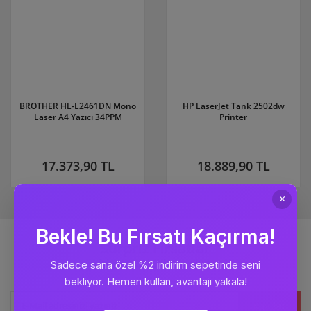
BROTHER HL-L2461DN Mono
HP LaserJet Tank 2502dw
Laser A4 Yazıcı 34PPM
Printer
17.373,90 TL
18.889,90 TL
Sürpriz Fırsatlar
için ücretsiz abone olun.
Kaydet