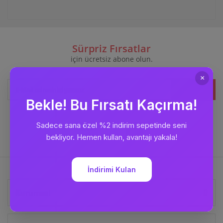
Sürpriz Fırsatlar
için ücretsiz abone olun.
Kaydet
Bizi
Takip Edin
Kurumsal