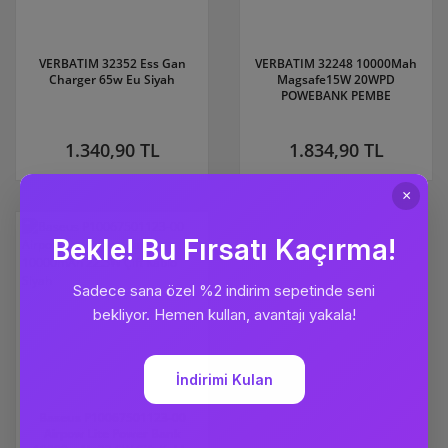
VERBATIM 32352 Ess Gan
VERBATIM 32248 10000Mah
Charger 65w Eu Siyah
Magsafe15W 20WPD
POWEBANK PEMBE
1.340,90 TL
1.834,90 TL
Baseus P10067501123-00
Airpow Lite Power Bank