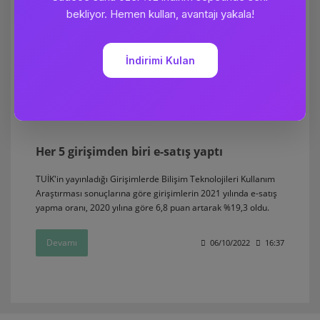
Her 5 girişimden biri e-satış yaptı
TUİK'in yayınladığı Girişimlerde Bilişim Teknolojileri Kullanım
Araştırması sonuçlarına göre girişimlerin 2021 yılında e-satış
yapma oranı, 2020 yılına göre 6,8 puan artarak %19,3 oldu.
Devamı
06/10/2022
16:37