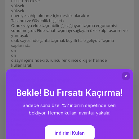
hissettirecek ve
yüksek
yüksek
enerjiye sahip olmanız için destek olacaktır.
Tasarım ve Güvenlik bilgileri :
Omuz veya elde taşınabilirliği sağlayan taşıma ergonomisi
sunulmuştur. Elde rahat taşımayı sağlayan özel kulp tasarımı ve
yumuşak
elcik sayesinde çanta taşımak keyifli hale geliyor. Taşıma
saplarında
ön
ön
dizayn içerisindeki turuncu renk ince dikişler halinde
kullanılarak
renk
renk
kombinasyonu tamamlanmıştır.
Ön tasarım bilgilendirme :
Ms Classone markası için özel üretilmiş CortPax Kumaş
sayesinde, içinde
taşıyacağınız ULTRABOOK, Notebook veya Netbook unuz
güvenli bir şekilde
taşıyacaksınız. CortPax kumaş özelliği sayesinde renkler daha
fazla ön
plana çıkıyor ve zengin görünüm sunuyor. Ön tasarımda
kullanılan
turuncu
turuncu