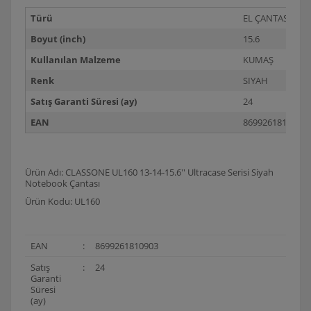
Türü
EL ÇANTASI
Boyut (inch)
15.6
Kullanılan Malzeme
KUMAŞ
Renk
SIYAH
Satış Garanti Süresi (ay)
24
EAN
8699261810903
Ürün Adı: CLASSONE UL160 13-14-15.6'' Ultracase Serisi Siyah
Notebook Çantası
Ürün Kodu: UL160
EAN
:
8699261810903
Satış
:
24
Garanti
Süresi
(ay)