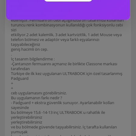
renk çantanın kullanım alanını artırıyor isterseniz klasik
isterseniz
spor kıyafetleriniz ile rahatlık ile kullanabilirsiniz.
Ön cep tasarım : Ön tasarımda spor ve yumuşak çizgiler tercih
edilmiştir. Fermuarlı ön cebi açtığınızda ön tasarımda kullanılan
turuncu renk kombinasyonun kullanıldığı çok fonksiyonlu cebi
sizi
etkiliyor.2 adet kalemlik, 3 adet kartvizitlik, 1 adet Mouse veya
telefon bölmesi ve adaptör veya farklı eşyalarınızı
taşıyabileceğiniz
geniş hacimli ön cep.
.
İç tasarım bilgilendirme :
-Çantanızın fermuarını açmanız ile birlikte Classone markası
tarafından
Türkiye de ilk kez uygulanan ULTRABOOK için özel tasarlanmış
Padguard
+
+
ceb uygulamasını görebilirsiniz.
Bu uygulamanın farkı nedir ?
- Padguard + ekstra güvenlik sunuyor. Ayarlanabilir kolları
sayesinde
bu bölmeye 15,6 -14-13 inç ULTRABOOK u rahatlık ile
yerleştirebilirsiniz
yerleştirebilirsiniz
ve bu bölmede güvende taşıyabilirsiniz. İç tarafta kullanılan
yumuşak