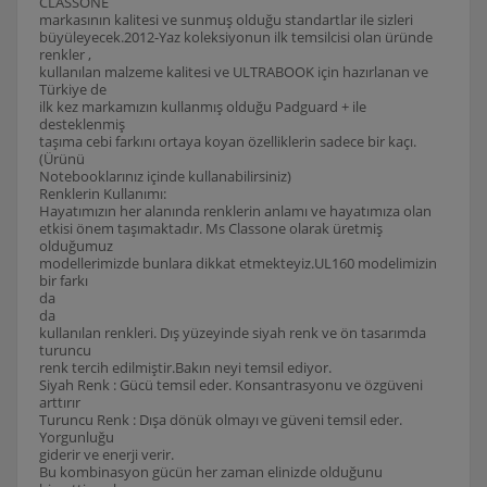
CLASSONE
markasının kalitesi ve sunmuş olduğu standartlar ile sizleri
büyüleyecek.2012-Yaz koleksiyonun ilk temsilcisi olan üründe
renkler ,
kullanılan malzeme kalitesi ve ULTRABOOK için hazırlanan ve
Türkiye de
ilk kez markamızın kullanmış olduğu Padguard + ile
desteklenmiş
taşıma cebi farkını ortaya koyan özelliklerin sadece bir kaçı.
(Ürünü
Notebooklarınız içinde kullanabilirsiniz)
Renklerin Kullanımı:
Hayatımızın her alanında renklerin anlamı ve hayatımıza olan
etkisi önem taşımaktadır. Ms Classone olarak üretmiş
olduğumuz
modellerimizde bunlara dikkat etmekteyiz.UL160 modelimizin
bir farkı
da
da
kullanılan renkleri. Dış yüzeyinde siyah renk ve ön tasarımda
turuncu
renk tercih edilmiştir.Bakın neyi temsil ediyor.
Siyah Renk : Gücü temsil eder. Konsantrasyonu ve özgüveni
arttırır
Turuncu Renk : Dışa dönük olmayı ve güveni temsil eder.
Yorgunluğu
giderir ve enerji verir.
Bu kombinasyon gücün her zaman elinizde olduğunu