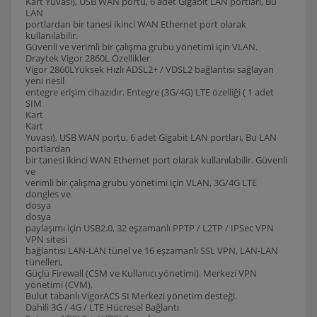
Kart Yuvası), USB WAN portu, 6 adet Gigabit LAN portları, Bu
LAN
portlardan bir tanesi ikinci WAN Ethernet port olarak
kullanılabilir.
Güvenli ve verimli bir çalışma grubu yönetimi için VLAN.
Draytek Vigor 2860L Özellikler
Vigor 2860LYüksek Hızlı ADSL2+ / VDSL2 bağlantısı sağlayan
yeni nesil
entegre erişim cihazıdır. Entegre (3G/4G) LTE özelliği ( 1 adet
SIM
Kart
Kart
Yuvası), USB WAN portu, 6 adet Gigabit LAN portları, Bu LAN
portlardan
bir tanesi ikinci WAN Ethernet port olarak kullanılabilir. Güvenli
ve
verimli bir çalışma grubu yönetimi için VLAN, 3G/4G LTE
dongles ve
dosya
dosya
paylaşımı için USB2.0, 32 eşzamanlı PPTP / L2TP / IPSec VPN
VPN sitesi
bağlantısı LAN-LAN tünel ve 16 eşzamanlı SSL VPN, LAN-LAN
tünelleri,
Güçlü Firewall (CSM ve Kullanıcı yönetimi). Merkezi VPN
yönetimi (CVM),
Bulut tabanlı VigorACS SI Merkezi yönetim desteği.
Dahili 3G / 4G / LTE Hücresel Bağlantı