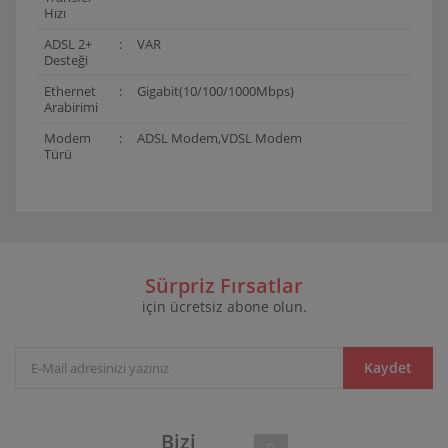
Hızı
ADSL 2+
:
VAR
Desteği
Ethernet
:
Gigabit(10/100/1000Mbps)
Arabirimi
Modem
:
ADSL Modem,VDSL Modem
Türü
Bu ürünün fiyat bilgisi, resim, ürün açıklamalarında ve
diğer konularda yetersiz gördüğünüz noktaları öneri
Bu ürüne ilk yorumu siz yapın!
formunu kullanarak tarafımıza iletebilirsiniz.
Görüş ve önerileriniz için teşekkür ederiz.
Sürpriz Fırsatlar
için ücretsiz abone olun.
Yorum Yaz
Ürün resmi kalitesiz, bozuk veya görüntülenemiyor.
Ürün açıklamasında eksik bilgiler bulunuyor.
Ürün bilgilerinde hatalar bulunuyor.
Kaydet
Ürün fiyatı diğer sitelerden daha pahalı.
Bu ürüne benzer farklı alternatifler olmalı.
Bizi