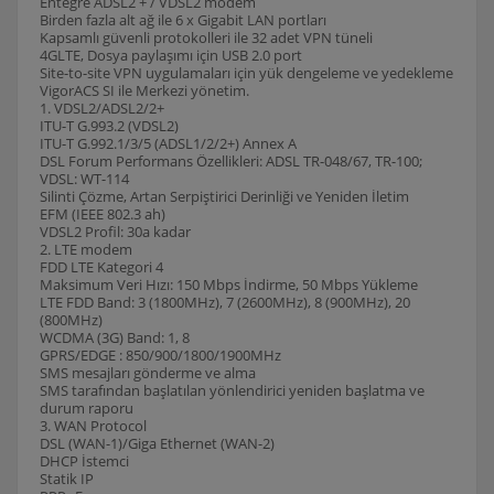
Entegre ADSL2 + / VDSL2 modem
Birden fazla alt ağ ile 6 x Gigabit LAN portları
Kapsamlı güvenli protokolleri ile 32 adet VPN tüneli
4GLTE, Dosya paylaşımı için USB 2.0 port
Site-to-site VPN uygulamaları için yük dengeleme ve yedekleme
VigorACS SI ile Merkezi yönetim.
1. VDSL2/ADSL2/2+
ITU-T G.993.2 (VDSL2)
ITU-T G.992.1/3/5 (ADSL1/2/2+) Annex A
DSL Forum Performans Özellikleri: ADSL TR-048/67, TR-100;
VDSL: WT-114
Silinti Çözme, Artan Serpiştirici Derinliği ve Yeniden İletim
EFM (IEEE 802.3 ah)
VDSL2 Profil: 30a kadar
2. LTE modem
FDD LTE Kategori 4
Maksimum Veri Hızı: 150 Mbps İndirme, 50 Mbps Yükleme
LTE FDD Band: 3 (1800MHz), 7 (2600MHz), 8 (900MHz), 20
(800MHz)
WCDMA (3G) Band: 1, 8
GPRS/EDGE : 850/900/1800/1900MHz
SMS mesajları gönderme ve alma
SMS tarafından başlatılan yönlendirici yeniden başlatma ve
durum raporu
3. WAN Protocol
DSL (WAN-1)/Giga Ethernet (WAN-2)
DHCP İstemci
Statik IP