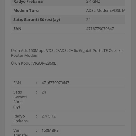
Radyo Frekansı
2.4 GHZ
Modem Türü
ADSL Modem,VDSL Mode
Satış Garanti Süresi (ay)
24
EAN
4716779079647
Ürün Adı: 150Mbps VDSL2/ADSL2+ 6x Gigabit Port,LTE Özellikli
Router Modem
Ürün Kodu: VIGOR-2860L
EAN
:
4716779079647
Satış
:
24
Garanti
Süresi
(ay)
Radyo
:
2.4 GHZ
Frekansı
Veri
:
150MBPS
Transfer