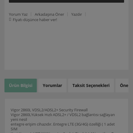
Yorum Yaz
Arkadaşına Öner
Yazdır
Fiyatı düşünce haber ver!
Ürün Bilgisi
Yorumlar
Taksit Seçenekleri
Öneril
Vigor 2860L VDSL2/ADSL2+ Security Firewall
Vigor 2860LYüksek Hızlı ADSL2+ / VDSL2 bağlantısı sağlayan
yeni nesil
entegre erişim cihazıdır. Entegre LTE (3G/4G) özelliği ( 1 adet
SIM