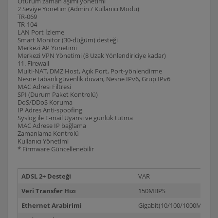
Oturum zaman aşımı yönetimi
2 Seviye Yönetim (Admin / Kullanıcı Modu)
TR-069
TR-104
LAN Port İzleme
Smart Monitor (30-düğüm) desteği
Merkezi AP Yönetimi
Merkezi VPN Yönetimi (8 Uzak Yönlendiriciye kadar)
11. Firewall
Multi-NAT, DMZ Host, Açık Port, Port-yönlendirme
Nesne tabanlı güvenlik duvarı, Nesne IPv6, Grup IPv6
MAC Adresi Filtresi
SPI (Durum Paket Kontrolü)
DoS/DDoS Koruma
IP Adres Anti-spoofing
Syslog ile E-mail Uyarısı ve günlük tutma
MAC Adrese IP bağlama
Zamanlama Kontrolü
Kullanıcı Yönetimi
* Firmware Güncellenebilir
ADSL 2+ Desteği
VAR
Veri Transfer Hızı
150MBPS
Ethernet Arabirimi
Gigabit(10/100/1000Mbps)