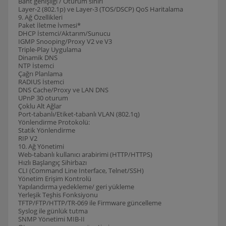
Bant genişliği / Oturum sınırı
Layer-2 (802.1p) ve Layer-3 (TOS/DSCP) QoS Haritalama
9. Ağ Özellikleri
Paket İletme İvmesi*
DHCP İstemci/Aktarım/Sunucu
IGMP Snooping/Proxy V2 ve V3
Triple-Play Uygulama
Dinamik DNS
NTP İstemci
Çağrı Planlama
RADIUS İstemci
DNS Cache/Proxy ve LAN DNS
UPnP 30 oturum
Çoklu Alt Ağlar
Port-tabanlı/Etiket-tabanlı VLAN (802.1q)
Yönlendirme Protokolü:
Statik Yönlendirme
RIP V2
10. Ağ Yönetimi
Web-tabanlı kullanıcı arabirimi (HTTP/HTTPS)
Hızlı Başlangıç Sihirbazı
CLI (Command Line Interface, Telnet/SSH)
Yönetim Erişim Kontrolü
Yapılandırma yedekleme/ geri yükleme
Yerleşik Teşhis Fonksiyonu
TFTP/FTP/HTTP/TR-069 ile Firmware güncelleme
Syslog ile günlük tutma
SNMP Yönetimi MIB-II