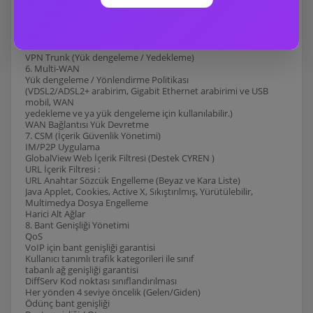
Dead Peer Detection (DPD)
VPN doğrudan geçiş
VPN Sihirbazı
mOTP
SSL VPN: 16 tünel
VPN Trunk (Yük dengeleme / Yedekleme)
6. Multi-WAN
Yük dengeleme / Yönlendirme Politikası
(VDSL2/ADSL2+ arabirim, Gigabit Ethernet arabirimi ve USB
mobil, WAN
yedekleme ve ya yük dengeleme için kullanılabilir.)
WAN Bağlantısı Yük Devretme
7. CSM (İçerik Güvenlik Yönetimi)
IM/P2P Uygulama
GlobalView Web İçerik Filtresi (Destek CYREN )
URL İçerik Filtresi :
URL Anahtar Sözcük Engelleme (Beyaz ve Kara Liste)
Java Applet, Cookies, Active X, Sıkıştırılmış, Yürütülebilir,
Multimedya Dosya Engelleme
Harici Alt Ağlar
8. Bant Genişliği Yönetimi
QoS
VoIP için bant genişliği garantisi
Kullanıcı tanımlı trafik kategorileri ile sınıf
tabanlı ağ genişliği garantisi
DiffServ Kod noktası sınıflandırılması
Her yönden 4 seviye öncelik (Gelen/Giden)
Ödünç bant genişliği