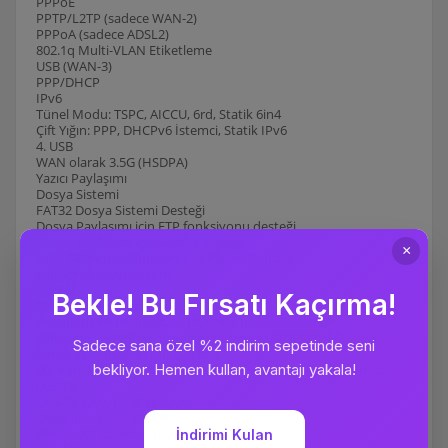
PPPoE
PPTP/L2TP (sadece WAN-2)
PPPoA (sadece ADSL2)
802.1q Multi-VLAN Etiketleme
USB (WAN-3)
PPP/DHCP
IPv6
Tünel Modu: TSPC, AICCU, 6rd, Statik 6in4
Çift Yığın: PPP, DHCPv6 İstemci, Statik IPv6
4. USB
WAN olarak 3.5G (HSDPA)
Yazıcı Paylaşımı
Dosya Sistemi
FAT32 Dosya Sistemi Desteği
Dosya Paylaşımı için FTP fonksiyonu desteği
Dosya paylaşımı için Samba desteği
LTE USB mobile Support List Please Contact
support@draytek.com
5. VPN
32 VPN tüneline kadar
Protokol : PPTP, IPsec, L2TP, IPsec üzerinden L2TP
Şifreleme : MPPE ve donanım tabanlı AES/DES/3DES
Kimlik Doğrulama : MD5, SHA-1
IKE Kimlik Doğrulama : Önpaylaşımlı anahtar ve Dijital İmza
(X.509)
LAN-to-LAN, Host-to-LAN
IPsec üzerinden DHCP
IPsec NAT-traversal (NAT-T)