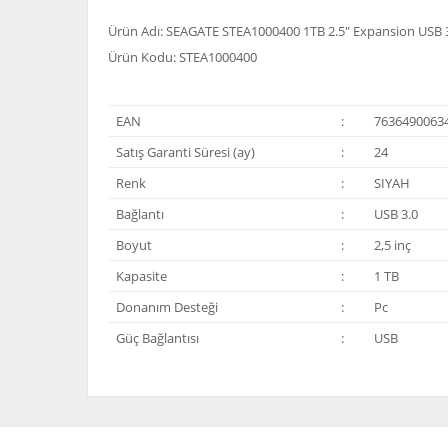
Ürün Adı: SEAGATE STEA1000400 1TB 2.5" Expansion USB 3.
Ürün Kodu: STEA1000400
EAN
:
7636490063
Satış Garanti Süresi (ay)
:
24
Renk
:
SIYAH
Bağlantı
:
USB 3.0
Boyut
:
2,5 inç
Kapasite
:
1 TB
Donanım Desteği
:
Pc
Güç Bağlantısı
:
USB
Bu ürünün fiyat bilgisi, resim, ürün açıklamalarında ve 
Görüş ve önerileriniz için teşekkür ederiz.