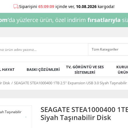
com
’da yüzlerce ürün, özel indirim
fırsatlarıyla
siz
TV, GÖRÜNTÜ VE SES
KURU
AL HAYAT
BASKI ÇÖZÜMLERİ
SİSTEMLERİ
ÜRÜN
ir Disk
SEAGATE STEA1000400 1TB 2.5'' Expansion USB 3.0 Siyah Taşınabilir 
SEAGATE STEA1000400 1TB 
Siyah Taşınabilir Disk