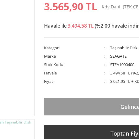
3.565,90 TL
Kdv Dahil (TEK Ç
Havale ile
3.494,58 TL
(%2,00 havale indir
Kategori
Taşınabilir Disk
Marka
SEAGATE
Stok Kodu
STEA1000400
Havale
3.494,58 TL (%2,
Fiyat
3.021,95 TL + K
Gelinc
Toptan Fiy