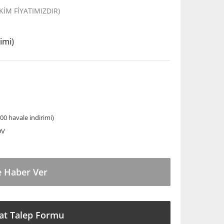
EKİM FİYATIMIZDIR)
imi)
00 havale indirimi)
DV
e Haber Ver
at Talep Formu