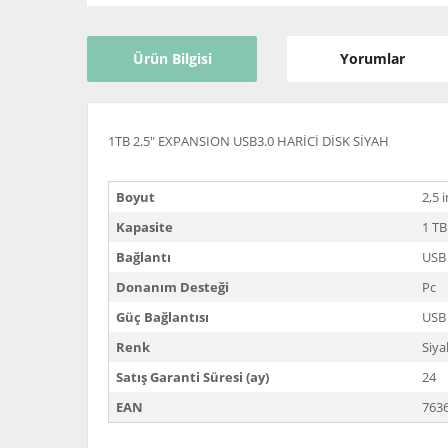
Ürün Bilgisi
Yorumlar
1TB 2.5" EXPANSION USB3.0 HARİCİ DİSK SİYAH
Boyut
2,5 
Kapasite
1 TB
Bağlantı
USB 
Donanım Desteği
Pc
Güç Bağlantısı
USB
Renk
Siya
Satış Garanti Süresi (ay)
24
EAN
763