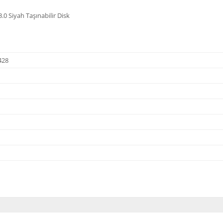
0 Siyah Taşınabilir Disk
428
diğer konularda yetersiz gördüğünüz noktaları öneri formunu kullanarak tarafı
Bu ürüne ilk yorumu siz yapın!