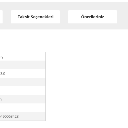
Taksit Seçenekleri
Önerileriniz
inç
3.0
h
6490063428