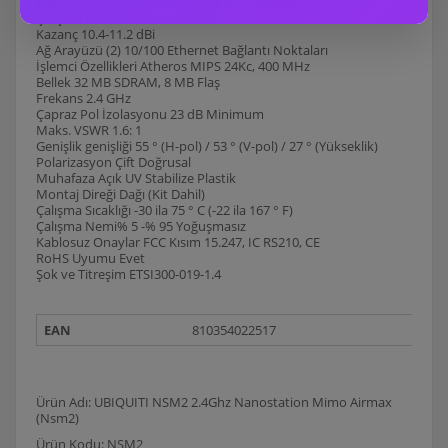
Güç Metodu Pasif PoE (Çiftler 4, 5+; 7, 8 Dönüş)
Çalışma Frekansı 2412-2462 MHz
Kazanç 10.4-11.2 dBi
Ağ Arayüzü (2) 10/100 Ethernet Bağlantı Noktaları
İşlemci Özellikleri Atheros MIPS 24Kc, 400 MHz
Bellek 32 MB SDRAM, 8 MB Flaş
Frekans 2.4 GHz
Çapraz Pol İzolasyonu 23 dB Minimum
Maks. VSWR 1.6: 1
Genişlik genişliği 55 ° (H-pol) / 53 ° (V-pol) / 27 ° (Yükseklik)
Polarizasyon Çift Doğrusal
Muhafaza Açık UV Stabilize Plastik
Montaj Direği Dağı (Kit Dahil)
Çalışma Sıcaklığı -30 ila 75 ° C (-22 ila 167 ° F)
Çalışma Nemi% 5 -% 95 Yoğuşmasız
Kablosuz Onaylar FCC Kısım 15.247, IC RS210, CE
RoHS Uyumu Evet
Şok ve Titreşim ETSI300-019-1.4
EAN
810354022517
Ürün Adı: UBIQUITI NSM2 2.4Ghz Nanostation Mimo Airmax
(Nsm2)
Ürün Kodu: NSM2