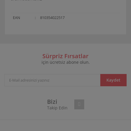
EAN
:
810354022517
Bu ürünün fiyat bilgisi, resim, ürün açıklamalarında ve
diğer konularda yetersiz gördüğünüz noktaları öneri
Bu ürüne ilk yorumu siz yapın!
formunu kullanarak tarafımıza iletebilirsiniz.
Görüş ve önerileriniz için teşekkür ederiz.
Sürpriz Fırsatlar
için ücretsiz abone olun.
Yorum Yaz
Ürün resmi kalitesiz, bozuk veya görüntülenemiyor.
Ürün açıklamasında eksik bilgiler bulunuyor.
Ürün bilgilerinde hatalar bulunuyor.
Kaydet
Ürün fiyatı diğer sitelerden daha pahalı.
Bu ürüne benzer farklı alternatifler olmalı.
Bizi
Takip Edin