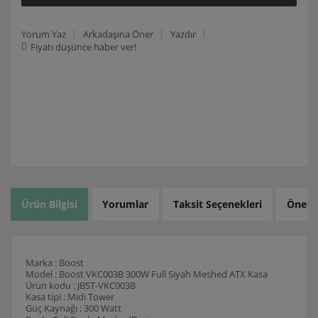
Yorum Yaz
Arkadaşına Öner
Yazdır
Fiyatı düşünce haber ver!
Ürün Bilgisi
Yorumlar
Taksit Seçenekleri
Öneril
Marka : Boost
Model : Boost VKC003B 300W Full Siyah Meshed ATX Kasa
Ürün kodu : JBST-VKC003B
Kasa tipi : Midi Tower
Güç Kaynağı : 300 Watt