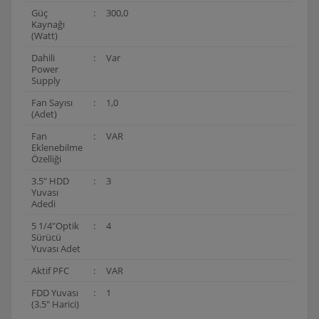
Güç
:
300,0
Kaynağı
(Watt)
Dahili
:
Var
Power
Supply
Fan Sayısı
:
1,0
(Adet)
Fan
:
VAR
Eklenebilme
Özelliği
3.5" HDD
:
3
Yuvası
Adedi
5 1/4"Optik
:
4
Sürücü
Yuvası Adet
Aktif PFC
:
VAR
FDD Yuvası
:
1
(3.5" Harici)