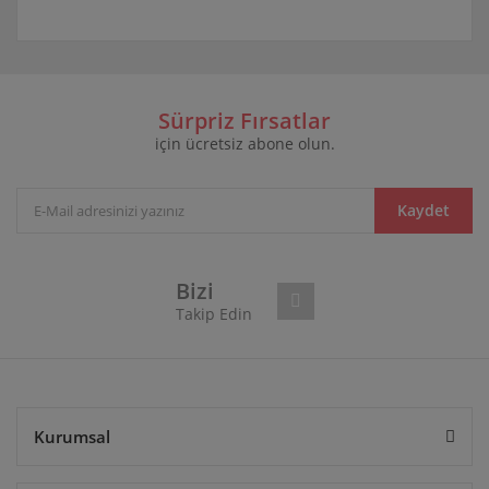
Bu ürünün fiyat bilgisi, resim, ürün açıklamalarında ve
diğer konularda yetersiz gördüğünüz noktaları öneri
Bu ürüne ilk yorumu siz yapın!
formunu kullanarak tarafımıza iletebilirsiniz.
Görüş ve önerileriniz için teşekkür ederiz.
Sürpriz Fırsatlar
için ücretsiz abone olun.
Yorum Yaz
Ürün resmi kalitesiz, bozuk veya görüntülenemiyor.
Ürün açıklamasında eksik bilgiler bulunuyor.
Ürün bilgilerinde hatalar bulunuyor.
Kaydet
Ürün fiyatı diğer sitelerden daha pahalı.
Bu ürüne benzer farklı alternatifler olmalı.
Bizi
Takip Edin
Gönder
Kurumsal