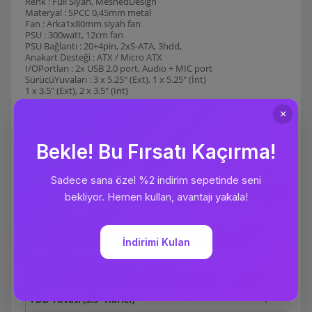
Renk : Full Siyah, MeshedDesign
Materyal : SPCC 0,45mm metal
Fan : Arka1x80mm siyah fan
PSU : 300watt, 12cm fan
PSU Bağlantı : 20+4pin, 2xS-ATA, 3hdd,
Anakart Desteği : ATX / Micro ATX
I/OPortları : 2x USB 2.0 port, Audio + MIC port
SürücüYuvaları : 3 x 5.25" (Ext), 1 x 5.25" (İnt)
1 x 3.5" (Ext), 2 x 3.5" (Int)
2 x SSD (İnt)
Genişleme Yuvaları : 7 Adet
Boyutlar : 415 x 183 x 410mm
Garanti Süresi (Ay) : 24
Kasa Tipi
Midi Tower
Renk
Siyah
Güç Kaynağı (Watt)
300,0
Dahili Power Supply
Var
Fan Sayısı (Adet)
1,0
Fan Eklenebilme Özelliği
VAR
FDD Yuvası (3.5" Harici)
1