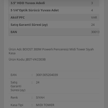
3.5" HDD Yuvası Adedi
3
5 1/4"Optik Sürücü Yuvası Adet
4
Aktif PFC
VAR
Satış Garanti Süresi (ay)
24
EAN
3001305204
Ürün Adı: BOOST 300W Powerlı Penceresiz Midi Tower Siyah
Kasa
Ürün Kodu: JBST-VKC003B
EAN
:
3001305204039
Satış
:
24
Garanti
Süresi (ay)
Renk
:
SIYAH
Kasa Tipi
:
MIDI TOWER