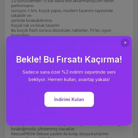
2.0 sürücülerden 15 kat daha hızlı aktarmanıza izin veren
performansı
sunuyor.1 Artı, küçük yapısı, modern tasarımı sayesinde
takabilir ve
yerinde bırakabilirsiniz.
Küçük tak ve birak tasarim
Bu küçük flash sürücü dizüstüler, tabletler, TV ler, oyun
konsolları,
araç ses sistemleri ve daha bir çoğu için tak ve bırak depolama
olarak
tasarlanmıştır. Takın ve her zaman çalışan anlık bir depolamaya
sahipsiniz!
sahipsiniz!
Yüksek hizli USB 3.1 performansi
Dosyaları 130MB/sn okuma hızıyla aktarın. Standart USB 2.0
sürücülerinden** 15 kata kadar daha hızlı yazma hızlarıyla,
uzun
metrajlı bir filmi 30 saniyeden daha kısa bir süre içinde
taşıyabilirsiniz.2
taşıyabilirsiniz.2
SanDisk SecureAccess® yazilimi gizliliğinizi korur
SanDisk SecureAccess yazılımını içeren sürücünüzde özel bir
klasör
oluşturun.3 Bu 128 bitlik AES şifrelemesi yazılımı kritik
dosyaların
parolayla korumasını kolaylaştırır. Dosyaları kasaya sürükleyip
bıraktığınızda, şifrelenmiş olacaklar.
RescuePRO® Deluxe yazilim ile kolay dosya kurtarimi