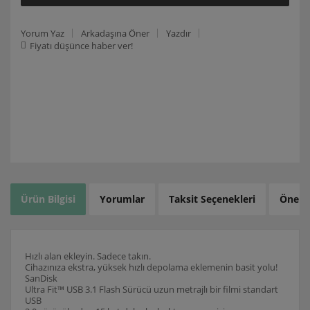
Yorum Yaz
Arkadaşına Öner
Yazdır
Fiyatı düşünce haber ver!
Ürün Bilgisi
Yorumlar
Taksit Seçenekleri
Öneril
Hızlı alan ekleyin. Sadece takın.
Cihazınıza ekstra, yüksek hızlı depolama eklemenin basit yolu!
SanDisk
Ultra Fit™ USB 3.1 Flash Sürücü uzun metrajlı bir filmi standart
USB