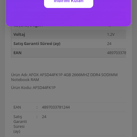
Bellek Hızı
DDR4-2666
RAM Türü
SODIMM
CL (CAS) Değeri
19
Voltaj
1.2V
Satış Garanti Süresi (ay)
24
EAN
4897033781244
Ürün Adı: AFOX AFSD44FK1P 4GB 2666MHZ DDR4 SODIMM
Notebook RAM
Ürün Kodu: AFSD44FK1P
EAN
:
4897033781244
Satış
:
24
Garanti
Süresi
(ay)