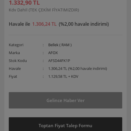
1.332,90 TL
Kdv Dahil (TEK ÇEKİM FİYATIMIZDIR)
Havale ile
1.306,24 TL
(%2,00 havale indirimi)
Kategori
Bellek ( RAM )
Marka
AFOX
Stok Kodu
AFSD44FK1P
Havale
1.306,24 TL (%2,00 havale indirimi)
Fiyat
1.129,58 TL + KDV
Gelince Haber Ver
Toptan Fiyat Talep Formu