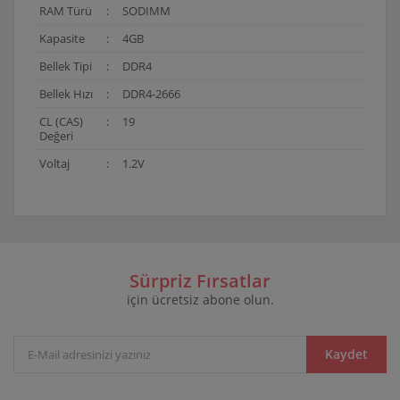
RAM Türü
:
SODIMM
Kapasite
:
4GB
Bellek Tipi
:
DDR4
Bellek Hızı
:
DDR4-2666
CL (CAS)
:
19
Değeri
Voltaj
:
1.2V
Bu ürünün fiyat bilgisi, resim, ürün açıklamalarında ve
diğer konularda yetersiz gördüğünüz noktaları öneri
Bu ürüne ilk yorumu siz yapın!
formunu kullanarak tarafımıza iletebilirsiniz.
Görüş ve önerileriniz için teşekkür ederiz.
Sürpriz Fırsatlar
için ücretsiz abone olun.
Yorum Yaz
Ürün resmi kalitesiz, bozuk veya görüntülenemiyor.
Ürün açıklamasında eksik bilgiler bulunuyor.
Ürün bilgilerinde hatalar bulunuyor.
Kaydet
Ürün fiyatı diğer sitelerden daha pahalı.
Bu ürüne benzer farklı alternatifler olmalı.