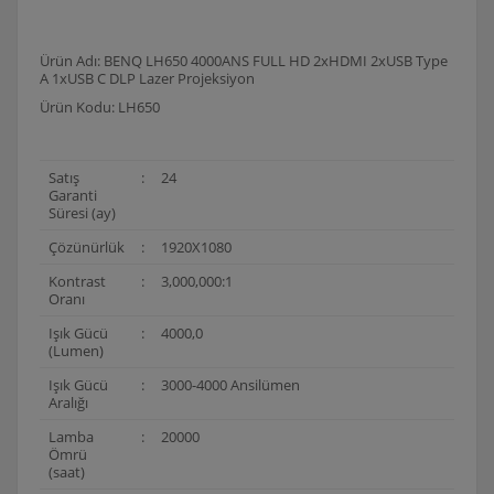
Ürün Adı: BENQ LH650 4000ANS FULL HD 2xHDMI 2xUSB Type
A 1xUSB C DLP Lazer Projeksiyon
Ürün Kodu: LH650
Satış
:
24
Garanti
Süresi (ay)
Çözünürlük
:
1920X1080
Kontrast
:
3,000,000:1
Oranı
Işık Gücü
:
4000,0
(Lumen)
Işık Gücü
:
3000-4000 Ansilümen
Aralığı
Lamba
:
20000
Ömrü
(saat)