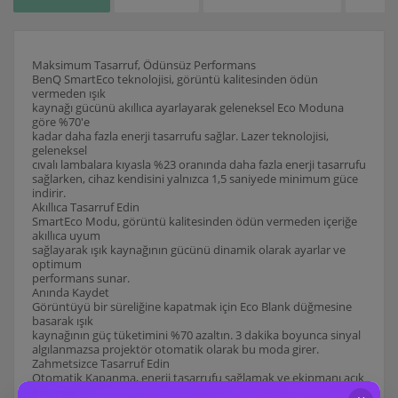
Maksimum Tasarruf, Ödünsüz Performans
BenQ SmartEco teknolojisi, görüntü kalitesinden ödün
vermeden ışık
kaynağı gücünü akıllıca ayarlayarak geleneksel Eco Moduna
göre %70'e
kadar daha fazla enerji tasarrufu sağlar. Lazer teknolojisi,
geleneksel
cıvalı lambalara kıyasla %23 oranında daha fazla enerji tasarrufu
sağlarken, cihaz kendisini yalnızca 1,5 saniyede minimum güce
indirir.
Akıllıca Tasarruf Edin
SmartEco Modu, görüntü kalitesinden ödün vermeden içeriğe
akıllıca uyum
sağlayarak ışık kaynağının gücünü dinamik olarak ayarlar ve
optimum
performans sunar.
Anında Kaydet
Görüntüyü bir süreliğine kapatmak için Eco Blank düğmesine
basarak ışık
kaynağının güç tüketimini %70 azaltın. 3 dakika boyunca sinyal
algılanmazsa projektör otomatik olarak bu moda girer.
Zahmetsizce Tasarruf Edin
Otomatik Kapanma, enerji tasarrufu sağlamak ve ekipmanı açık
bırakma