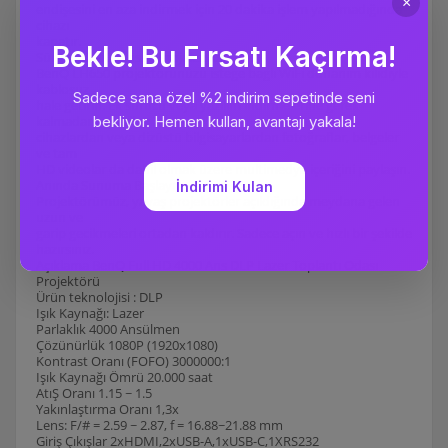
endişesini en aza indirmek için 20 dakika işlem yapılmadığında
cihazı
kapatır.
Sürücüsüz Kablosuz Projeksiyon
BenQ LH650 projektörünüzü isteğe bağlı WiFi donanım kilidiyle
kablosuz
hale getirin. Ek sürücü veya yazılım indirmelerine gerek
kalmadan, mobil
cihazlardan veya dizüstü bilgisayarlardan fotoğraflar, belgeler
ve tam
HD videolar da dahil olmak üzere multimedya içeriğini paylaşın.
Anında Sunuma Başlayın
Projektörümüz, yavaş projektörler açıldığında meydana gelen
uzun ve
garip gecikmeleri ortadan kaldırır. Sadece açın ve hızlı bir şekilde
hazırsınız.
Açıklama BenQ Full HD 4000 Ans DLP Lazer Toplantı Odası
Projektörü
Ürün teknolojisi : DLP
Işık Kaynağı: Lazer
Parlaklık 4000 Ansülmen
Çözünürlük 1080P (1920x1080)
Kontrast Oranı (FOFO) 3000000:1
Işık Kaynağı Ömrü 20.000 saat
AtıŞ Oranı 1.15 ~ 1.5
Yakınlaştırma Oranı 1,3x
Lens: F/# = 2.59 ~ 2.87, f = 16.88~21.88 mm
Giriş Çıkışlar 2xHDMI,2xUSB-A,1xUSB-C,1XRS232