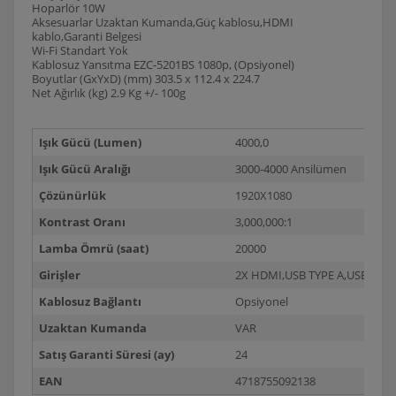
Hoparlör 10W
Aksesuarlar Uzaktan Kumanda,Güç kablosu,HDMI
kablo,Garanti Belgesi
Wi-Fi Standart Yok
Kablosuz Yansıtma EZC-5201BS 1080p, (Opsiyonel)
Boyutlar (GxYxD) (mm) 303.5 x 112.4 x 224.7
Net Ağırlık (kg) 2.9 Kg +/- 100g
Işık Gücü (Lumen)
4000,0
Işık Gücü Aralığı
3000-4000 Ansilümen
Çözünürlük
1920X1080
Kontrast Oranı
3,000,000:1
Lamba Ömrü (saat)
20000
Girişler
2X HDMI,USB TYPE A,USB TYPE
Kablosuz Bağlantı
Opsiyonel
Uzaktan Kumanda
VAR
Satış Garanti Süresi (ay)
24
EAN
4718755092138