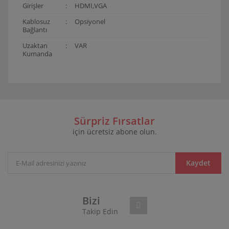
Girişler
:
HDMI,VGA
Kablosuz
:
Opsiyonel
Bağlantı
Uzaktan
:
VAR
Kumanda
Bu ürünün fiyat bilgisi, resim, ürün açıklamalarında ve
diğer konularda yetersiz gördüğünüz noktaları öneri
Bu ürüne ilk yorumu siz yapın!
formunu kullanarak tarafımıza iletebilirsiniz.
Görüş ve önerileriniz için teşekkür ederiz.
Sürpriz Fırsatlar
için ücretsiz abone olun.
Yorum Yaz
Ürün resmi kalitesiz, bozuk veya görüntülenemiyor.
Ürün açıklamasında eksik bilgiler bulunuyor.
Ürün bilgilerinde hatalar bulunuyor.
Kaydet
Ürün fiyatı diğer sitelerden daha pahalı.
Bu ürüne benzer farklı alternatifler olmalı.
Bizi
Takip Edin