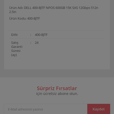
Ürün Adı: DELL 400-BJTF NPOS 600GB 15K SAS 12Gbps 512n
2.5in
Ürün Kodu: 400-BJTF
EAN
:
400-BJTF
Satış
:
24
Garanti
Süresi
(ay)
Bu ürünün fiyat bilgisi, resim, ürün açıklamalarında ve
diğer konularda yetersiz gördüğünüz noktaları öneri
Bu ürüne ilk yorumu siz yapın!
formunu kullanarak tarafımıza iletebilirsiniz.
Görüş ve önerileriniz için teşekkür ederiz.
Sürpriz Fırsatlar
için ücretsiz abone olun.
Yorum Yaz
Ürün resmi kalitesiz, bozuk veya görüntülenemiyor.
Ürün açıklamasında eksik bilgiler bulunuyor.
Ürün bilgilerinde hatalar bulunuyor.
Kaydet