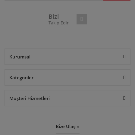
Ürün fiyatı diğer sitelerden daha pahalı.
Bu ürüne benzer farklı alternatifler olmalı.
Bizi
Takip Edin
Gönder
Kurumsal
Kategoriler
Müşteri Hizmetleri
Bize Ulaşın