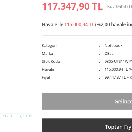
117.347,90 TL
Kdv Dahil (
Havale ile
115.000,94 TL
(%2,00 havale in
Kategori
Notebook
Marka
DELL
Stok Kodu
9305-UTS11WP
Havale
115.000,94 TL (
Fiyat
99.447,37 TL + 
Gelinc
Toptan Fiy