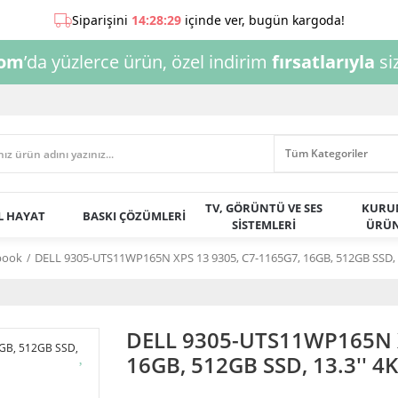
com
’da yüzlerce ürün, özel indirim
fırsatlarıyla
siz
TV, GÖRÜNTÜ VE SES
KURU
AL HAYAT
BASKI ÇÖZÜMLERİ
SİSTEMLERİ
ÜRÜN
book
DELL 9305-UTS11WP165N XPS 13 9305, C7-1165G7, 16GB, 512GB SSD, 13
DELL 9305-UTS11WP165N X
16GB, 512GB SSD, 13.3'' 4K