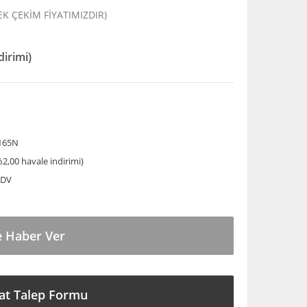
TEK ÇEKİM FİYATIMIZDIR)
dirimi)
165N
%2,00 havale indirimi)
KDV
e Haber Ver
at Talep Formu