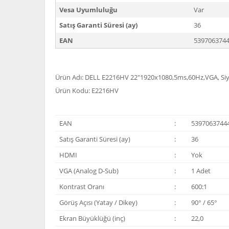
Vesa Uyumluluğu
Var
Satış Garanti Süresi (ay)
36
EAN
539706374
Ürün Adı: DELL E2216HV 22"1920x1080,5ms,60Hz,VGA, Si
Ürün Kodu: E2216HV
EAN
:
5397063744
Satış Garanti Süresi (ay)
:
36
HDMI
:
Yok
VGA (Analog D-Sub)
:
1 Adet
Kontrast Oranı
:
600:1
Görüş Açısı (Yatay / Dikey)
:
90° / 65°
Ekran Büyüklüğü (inç)
:
22,0