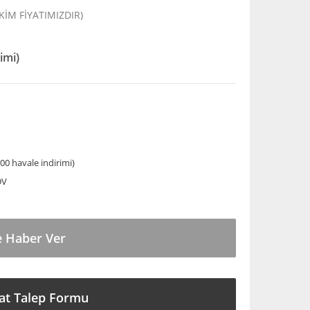
EKİM FİYATIMIZDIR)
imi)
00 havale indirimi)
DV
e Haber Ver
at Talep Formu