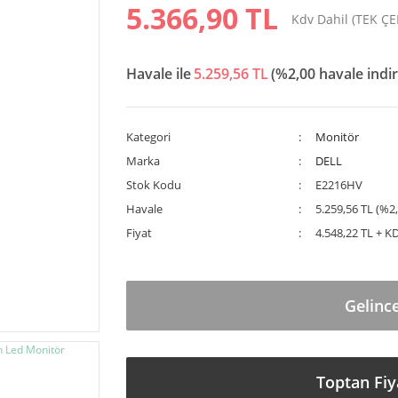
5.366,90 TL
Kdv Dahil (TEK Ç
Havale ile
5.259,56 TL
(%2,00 havale indir
Kategori
Monitör
Marka
DELL
Stok Kodu
E2216HV
Havale
5.259,56 TL (%2,
Fiyat
4.548,22 TL + K
Gelinc
Toptan Fiy