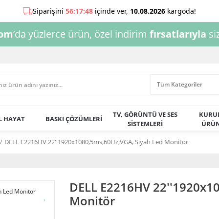
com
’da yüzlerce ürün, özel indirim
fırsatlarıyla
siz
TV, GÖRÜNTÜ VE SES
KURU
AL HAYAT
BASKI ÇÖZÜMLERİ
SİSTEMLERİ
ÜRÜN
DELL E2216HV 22''1920x1080,5ms,60Hz,VGA, Siyah Led Monitör
DELL E2216HV 22''1920x10
Monitör