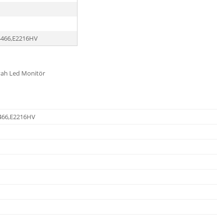
4466,E2216HV
yah Led Monitör
466,E2216HV