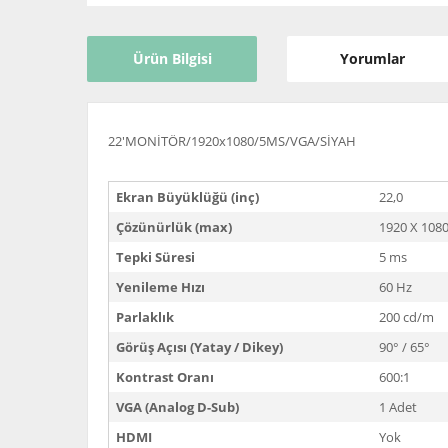
Ürün Bilgisi
Yorumlar
22'MONİTÖR/1920x1080/5MS/VGA/SİYAH
Ekran Büyüklüğü (inç)
22,0
Çözünürlük (max)
1920 X 108
Tepki Süresi
5 ms
Yenileme Hızı
60 Hz
Parlaklık
200 cd/m
Görüş Açısı (Yatay / Dikey)
90° / 65°
Kontrast Oranı
600:1
VGA (Analog D-Sub)
1 Adet
HDMI
Yok