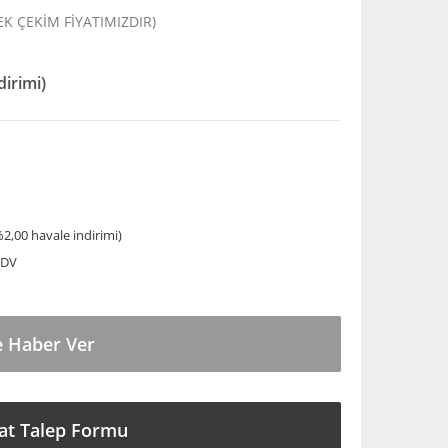
TEK ÇEKİM FİYATIMIZDIR)
dirimi)
0
%2,00 havale indirimi)
KDV
e Haber Ver
at Talep Formu