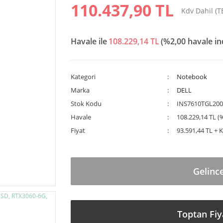
110.437,90 TL
Kdv Dahil (
Havale ile
108.229,14 TL
(%2,00 havale in
Kategori
Notebook
Marka
DELL
Stok Kodu
INS7610TGL20
Havale
108.229,14 TL (
Fiyat
93.591,44 TL + 
Gelinc
Toptan Fiy