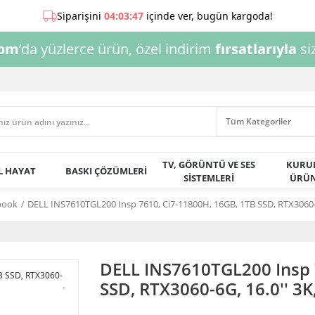
com
’da yüzlerce ürün, özel indirim
fırsatlarıyla
siz
TV, GÖRÜNTÜ VE SES
KURU
AL HAYAT
BASKI ÇÖZÜMLERİ
SİSTEMLERİ
ÜRÜN
book
DELL INS7610TGL200 Insp 7610, Ci7-11800H, 16GB, 1TB SSD, RTX3060-
DELL INS7610TGL200 Insp 
SSD, RTX3060-6G, 16.0'' 3