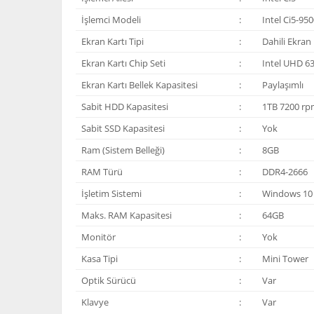
İşlemci Modeli
:
Intel Ci5-95
Ekran Kartı Tipi
:
Dahili Ekran 
Ekran Kartı Chip Seti
:
Intel UHD 6
Ekran Kartı Bellek Kapasitesi
:
Paylaşımlı
Sabit HDD Kapasitesi
:
1TB 7200 rp
Sabit SSD Kapasitesi
:
Yok
Ram (Sistem Belleği)
:
8GB
RAM Türü
:
DDR4-2666
İşletim Sistemi
:
Windows 10
Maks. RAM Kapasitesi
:
64GB
Monitör
:
Yok
Kasa Tipi
:
Mini Tower
Optik Sürücü
:
Var
Klavye
:
Var