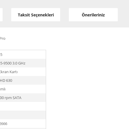
Taksit Seçenekleri
Önerileriniz
Pro
i5
Ci5-9500 3.0 GHz
Ekran Kartı
UHD 630
ımlı
200 rpm SATA
2666