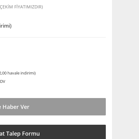
 ÇEKİM FİYATIMIZDIR)
irimi)
,00 havale indirimi)
KDV
e Haber Ver
at Talep Formu