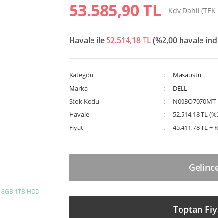
53.585,90 TL
Kdv Dahil (TEK
Havale ile
52.514,18 TL
(%2,00 havale ind
Kategori
Masaüstü
Marka
DELL
Stok Kodu
N003O7070MT
Havale
52.514,18 TL (%2
Fiyat
45.411,78 TL + 
Gelinc
Toptan Fiy