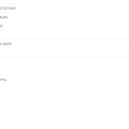
00 3.0 GHz
Kartı
30
m SATA
 Pro