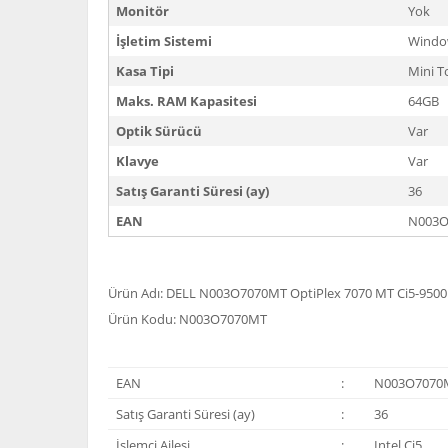
Monitör
Yok
İşletim Sistemi
Windo
Kasa Tipi
Mini T
Maks. RAM Kapasitesi
64GB
Optik Sürücü
Var
Klavye
Var
Satış Garanti Süresi (ay)
36
EAN
N003O
Ürün Adı: DELL N003O7070MT OptiPlex 7070 MT Ci5-9500
Ürün Kodu: N003O7070MT
EAN
:
N003O7070
Satış Garanti Süresi (ay)
:
36
İşlemci Ailesi
:
Intel Ci5