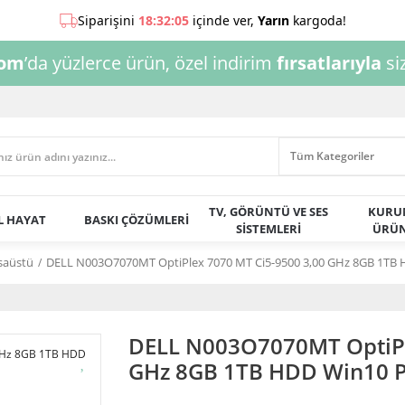
com
’da yüzlerce ürün, özel indirim
fırsatlarıyla
siz
TV, GÖRÜNTÜ VE SES
KURU
AL HAYAT
BASKI ÇÖZÜMLERİ
SİSTEMLERİ
ÜRÜN
saüstü
DELL N003O7070MT OptiPlex 7070 MT Ci5-9500 3,00 GHz 8GB 1TB 
DELL N003O7070MT OptiPl
GHz 8GB 1TB HDD Win10 