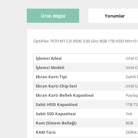
Ürün Bilgisi
Yorumlar
OptiPlex 7070 MT Ci5-9500 3,00 GHz 8GB 1TB HDD Win10 
İşlemci Ailesi
Intel C
İşlemci Modeli
Intel 
Ekran Kartı Tipi
Dahili 
Ekran Kartı Chip Seti
Intel 
Ekran Kartı Bellek Kapasitesi
Paylaş
Sabit HDD Kapasitesi
1TB 7
Sabit SSD Kapasitesi
Yok
Ram (Sistem Belleği)
8GB
RAM Türü
DDR4-