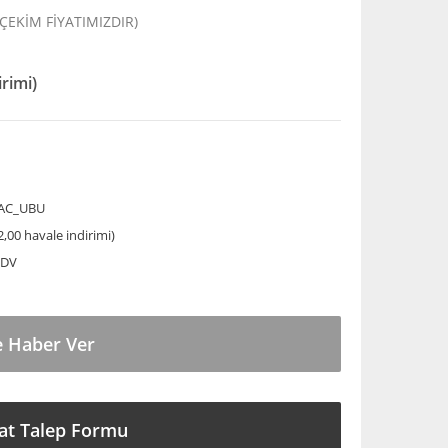
 ÇEKİM FİYATIMIZDIR)
irimi)
AC_UBU
,00 havale indirimi)
KDV
e Haber Ver
at Talep Formu