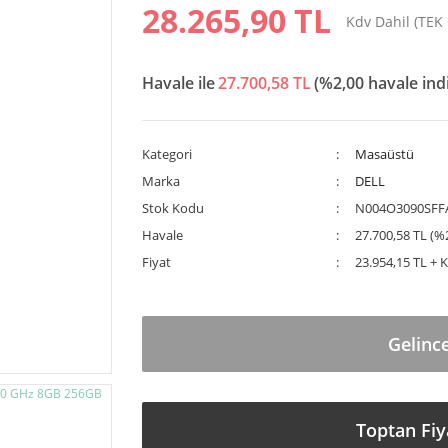
28.265,90 TL
Kdv Dahil (TEK
Havale ile
27.700,58 TL
(%2,00 havale ind
Kategori
Masaüstü
Marka
DELL
Stok Kodu
N004O3090SFF
Havale
27.700,58 TL (%2
Fiyat
23.954,15 TL + 
Gelinc
Toptan Fiy