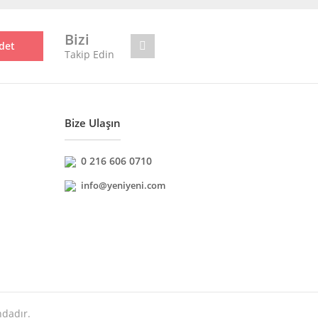
Bizi
det
Takip Edin
Bize Ulaşın
0 216 606 0710
info@yeniyeni.com
ndadır.