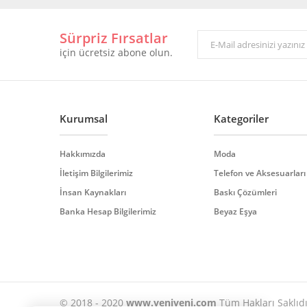
Görüş ve önerileriniz için teşekkür ederiz.
Sürpriz Fırsatlar
Ürün resmi kalitesiz, bozuk veya görüntülenemiyor.
için ücretsiz abone olun.
Ürün açıklamasında eksik bilgiler bulunuyor.
Ürün bilgilerinde hatalar bulunuyor.
Ürün fiyatı diğer sitelerden daha pahalı.
Bu ürüne benzer farklı alternatifler olmalı.
Kurumsal
Kategoriler
Hakkımızda
Moda
İletişim Bilgilerimiz
Telefon ve Aksesuarları
İnsan Kaynakları
Baskı Çözümleri
Banka Hesap Bilgilerimiz
Beyaz Eşya
© 2018 - 2020
www.yeniyeni.com
Tüm Hakları Saklıdır