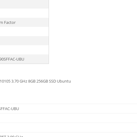
rm Factor
90SFFAC-UBU
-10105 3.70 GHz 8GB 256GB SSD Ubuntu
SFFAC-UBU
105T 3.00 GHz