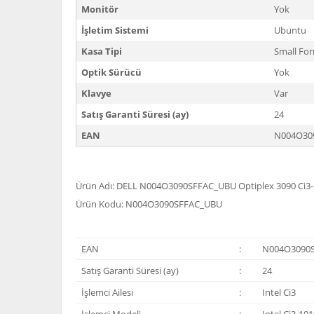
Monitör
Yok
İşletim Sistemi
Ubuntu
Kasa Tipi
Small Fo
Optik Sürücü
Yok
Klavye
Var
Satış Garanti Süresi (ay)
24
EAN
N004O30
Ürün Adı: DELL N004O3090SFFAC_UBU Optiplex 3090 Ci3
Ürün Kodu: N004O3090SFFAC_UBU
EAN
:
N004O3090
Satış Garanti Süresi (ay)
:
24
İşlemci Ailesi
:
Intel Ci3
İşlemci Modeli
:
Intel Ci3-10