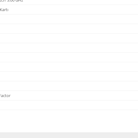
Kartı
Factor
diğer konularda yetersiz gördüğünüz noktaları öneri formunu kullanarak tarafı