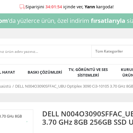
com
’da yüzlerce ürün, özel indirim
fırsatlarıyla
siz
TV, GÖRÜNTÜ VE SES
KURU
AL HAYAT
BASKI ÇÖZÜMLERİ
SİSTEMLERİ
ÜRÜN
saüstü
DELL N004O3090SFFAC_UBU Optiplex 3090 Ci3-10105 3.70 GHz 8G
DELL N004O3090SFFAC_UBU
3.70 GHz 8GB 256GB SSD 