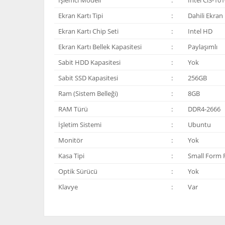
Ekran Kartı Tipi
:
Dahili Ekran 
Ekran Kartı Chip Seti
:
Intel HD
Ekran Kartı Bellek Kapasitesi
:
Paylaşımlı
Sabit HDD Kapasitesi
:
Yok
Sabit SSD Kapasitesi
:
256GB
Ram (Sistem Belleği)
:
8GB
RAM Türü
:
DDR4-2666
İşletim Sistemi
:
Ubuntu
Monitör
:
Yok
Kasa Tipi
:
Small Form 
Optik Sürücü
:
Yok
Klavye
:
Var
Bu ürünün fiyat bilgisi, resim, ürün açıklamalarında ve 