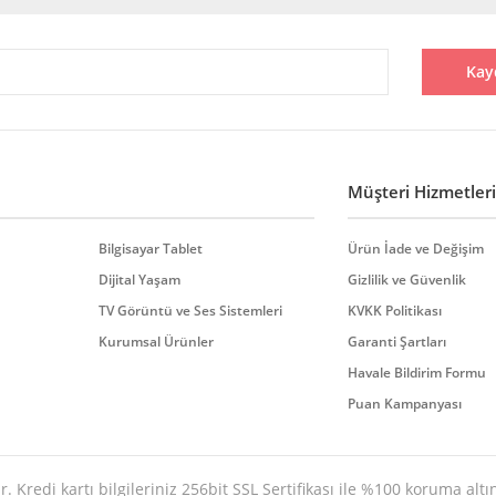
Bu ürüne ilk yorumu siz yapın!
Kay
Yorum Yaz
Müşteri Hizmetleri
Bilgisayar Tablet
Ürün İade ve Değişim
Dijital Yaşam
Gizlilik ve Güvenlik
TV Görüntü ve Ses Sistemleri
KVKK Politikası
Gönder
Kurumsal Ürünler
Garanti Şartları
Havale Bildirim Formu
Puan Kampanyası
. Kredi kartı bilgileriniz 256bit SSL Sertifikası ile %100 koruma altı