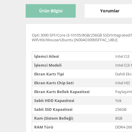
Ürün Bilgisi
Yorumlar
Opti 3090 SFF/Core i3-10105/8GB/256GB SSD/Integrated
Wifi/Kb/Mouse/Ubuntu [N004O3090SFFAC_UBU]
İşlemci Ailesi
Intel Ci3
İşlemci Modeli
Intel Ci3
Ekran Kartı Tipi
Dahili Ekr
Ekran Kartı Chip Seti
Intel HD
Ekran Kartı Bellek Kapasitesi
Paylaşıml
Sabit HDD Kapasitesi
Yok
Sabit SSD Kapasitesi
256GB
Ram (Sistem Belleği)
8GB
RAM Türü
DDR4-26