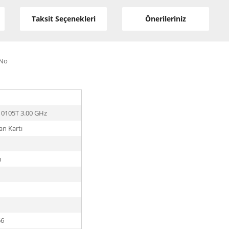
Taksit Seçenekleri
Önerileriniz
/No
-10105T 3.00 GHz
an Kartı
ı
66