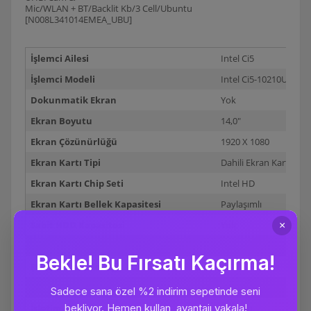
Mic/WLAN + BT/Backlit Kb/3 Cell/Ubuntu
[N008L341014EMEA_UBU]
İşlemci Ailesi
Intel Ci5
İşlemci Modeli
Intel Ci5-10210U 1.60
Dokunmatik Ekran
Yok
Ekran Boyutu
14,0"
Ekran Çözünürlüğü
1920 X 1080
Ekran Kartı Tipi
Dahili Ekran Kartı
Ekran Kartı Chip Seti
Intel HD
Ekran Kartı Bellek Kapasitesi
Paylaşımlı
Sabit HDD Kapasitesi
Yok
Sabit SSD Kapasitesi
256GB
Ram (Sistem Belleği)
8GB
RAM Türü
DDR4-2400
İşletim Sistemi
Ubuntu