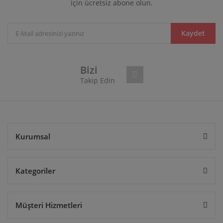
için ücretsiz abone olun.
Yorum Yaz
Ürün resmi kalitesiz, bozuk veya görüntülenemiyor.
Ürün açıklamasında eksik bilgiler bulunuyor.
Ürün bilgilerinde hatalar bulunuyor.
Kaydet
Ürün fiyatı diğer sitelerden daha pahalı.
Bu ürüne benzer farklı alternatifler olmalı.
Bizi
Takip Edin
Gönder
Kurumsal
Kategoriler
Müşteri Hizmetleri