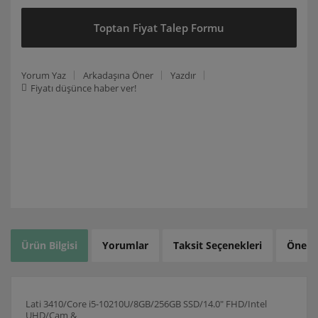
Toptan Fiyat Talep Formu
Yorum Yaz
Arkadaşına Öner
Yazdır
Fiyatı düşünce haber ver!
Ürün Bilgisi
Yorumlar
Taksit Seçenekleri
Öneril
Lati 3410/Core i5-10210U/8GB/256GB SSD/14.0" FHD/Intel
UHD/Cam &