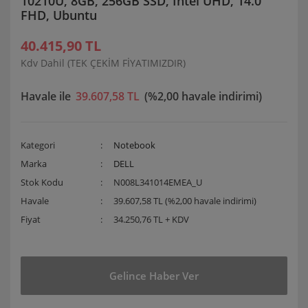
10210U, 8GB, 256GB SSD, Intel UHD, 14.0''
FHD, Ubuntu
40.415,90 TL
Kdv Dahil (TEK ÇEKİM FİYATIMIZDIR)
Havale ile
39.607,58 TL
(%2,00 havale indirimi)
Kategori
Notebook
Marka
DELL
Stok Kodu
N008L341014EMEA_U
Havale
39.607,58 TL (%2,00 havale indirimi)
Fiyat
34.250,76 TL + KDV
Gelince Haber Ver