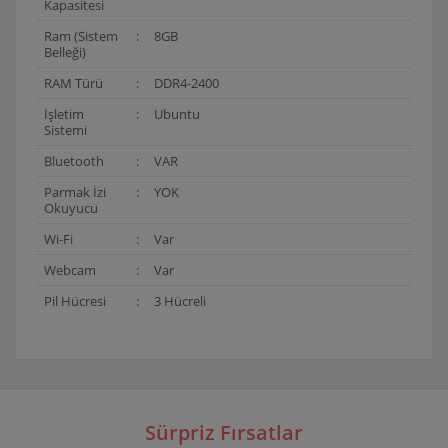
Kapasitesi
Ram (Sistem
:
8GB
Belleği)
RAM Türü
:
DDR4-2400
İşletim
:
Ubuntu
Sistemi
Bluetooth
:
VAR
Parmak İzi
:
YOK
Okuyucu
Wi-Fi
:
Var
Webcam
:
Var
Pil Hücresi
:
3 Hücreli
Bu ürünün fiyat bilgisi, resim, ürün açıklamalarında ve
diğer konularda yetersiz gördüğünüz noktaları öneri
Bu ürüne ilk yorumu siz yapın!
formunu kullanarak tarafımıza iletebilirsiniz.
Görüş ve önerileriniz için teşekkür ederiz.
Sürpriz Fırsatlar