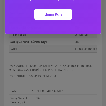
Bluetooth
Var
Webcam
Var
Wi-Fi
Var
Parmak İzi Okuyucu
Yok
Pil Hücresi
3 Hücreli
Satış Garanti Süresi (ay)
36
EAN
N008L341014EMEA-U
Ürün Adı: DELL N008L341014EMEA_U Lati 3410, Ci5-10210U,
8GB, 256GB SSD, Intel UHD, 14.0" FHD, Ubuntu
Ürün Kodu: N008L341014EMEA_U
EAN
:
N008L341014EMEA-U
Satış Garanti
:
36
Süresi (ay)