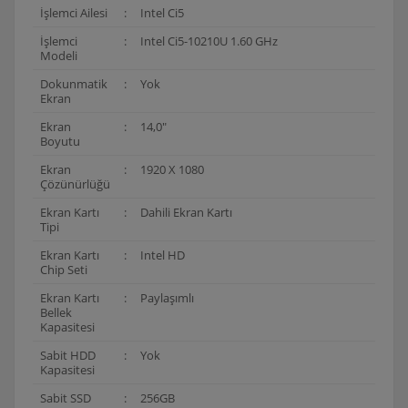
İşlemci Ailesi
:
Intel Ci5
İşlemci
:
Intel Ci5-10210U 1.60 GHz
Modeli
Dokunmatik
:
Yok
Ekran
Ekran
:
14,0"
Boyutu
Ekran
:
1920 X 1080
Çözünürlüğü
Ekran Kartı
:
Dahili Ekran Kartı
Tipi
Ekran Kartı
:
Intel HD
Chip Seti
Ekran Kartı
:
Paylaşımlı
Bellek
Kapasitesi
Sabit HDD
:
Yok
Kapasitesi
Sabit SSD
:
256GB