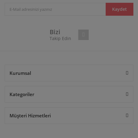
Ürün açıklamasında eksik bilgiler bulunuyor.
Ürün bilgilerinde hatalar bulunuyor.
Kaydet
Ürün fiyatı diğer sitelerden daha pahalı.
Bu ürüne benzer farklı alternatifler olmalı.
Bizi
Takip Edin
Gönder
Kurumsal
Kategoriler
Müşteri Hizmetleri