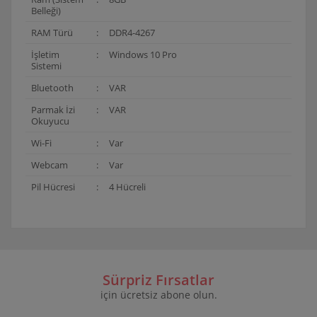
Belleği)
RAM Türü
:
DDR4-4267
İşletim
:
Windows 10 Pro
Sistemi
Bluetooth
:
VAR
Parmak İzi
:
VAR
Okuyucu
Wi-Fi
:
Var
Webcam
:
Var
Pil Hücresi
:
4 Hücreli
Bu ürünün fiyat bilgisi, resim, ürün açıklamalarında ve
diğer konularda yetersiz gördüğünüz noktaları öneri
Bu ürüne ilk yorumu siz yapın!
formunu kullanarak tarafımıza iletebilirsiniz.
Görüş ve önerileriniz için teşekkür ederiz.
Sürpriz Fırsatlar
için ücretsiz abone olun.
Yorum Yaz
Ürün resmi kalitesiz, bozuk veya görüntülenemiyor.