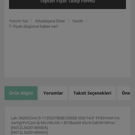
Toptan Fiyat Talep Formu
Yorum Yaz
Arkadaşına Öner
Yazdır
Fiyatı düşünce haber ver!
Ürün Bilgisi
Yorumlar
Taksit Seçenekleri
Öneril
Lati 3420/Core i5-1135G7/8GB/256GB SSD/14.0" FHD/Intel Iris
Xe/FgrPr/Cam & Mic/WLAN + BT/Backlit Kb/4 Cell/W10Pro/
[N012L342014EMEA]
[N012L342014EMEA]