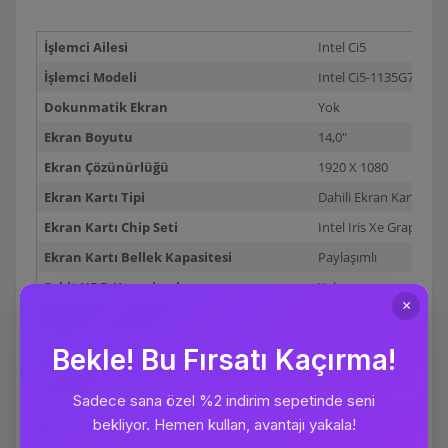
İşlemci Ailesi
Intel Ci5
İşlemci Modeli
Intel Ci5-1135G7 2.40
Dokunmatik Ekran
Yok
Ekran Boyutu
14,0"
Ekran Çözünürlüğü
1920 X 1080
Ekran Kartı Tipi
Dahili Ekran Kartı
Ekran Kartı Chip Seti
Intel Iris Xe Graphics
Ekran Kartı Bellek Kapasitesi
Paylaşımlı
Sabit HDD Kapasitesi
Yok
Sabit SSD Kapasitesi
256GB
Ram (Sistem Belleği)
8GB
RAM Türü
DDR4-4267
İşletim Sistemi
Windows 10 Pro
Bluetooth
Var