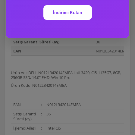
Webcam
Var
Wi-Fi
Var
Parmak İzi Okuyucu
Var
Pil Hücresi
4 Hücreli
Satış Garanti Süresi (ay)
36
EAN
N012L342014EMEA
Ürün Adı: DELL N012L342014EMEA Lati 3420, Ci5-1135G7, 8GB,
256GB SSD, 14.0" FHD, Win 10 Pro
Ürün Kodu: N012L342014EMEA
EAN
:
N012L342014EMEA
Satış Garanti
:
36
Süresi (ay)
İşlemci Ailesi
:
Intel Ci5