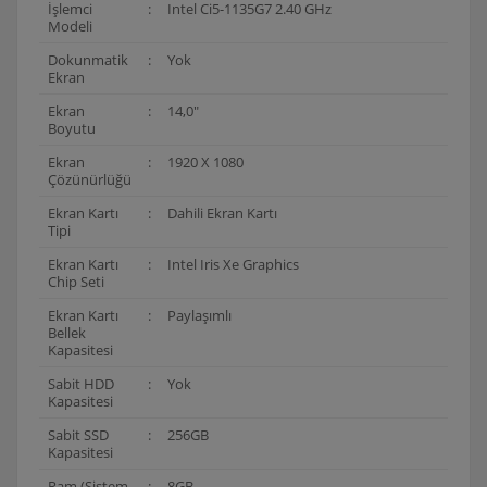
İşlemci
:
Intel Ci5-1135G7 2.40 GHz
Modeli
Dokunmatik
:
Yok
Ekran
Ekran
:
14,0"
Boyutu
Ekran
:
1920 X 1080
Çözünürlüğü
Ekran Kartı
:
Dahili Ekran Kartı
Tipi
Ekran Kartı
:
Intel Iris Xe Graphics
Chip Seti
Ekran Kartı
:
Paylaşımlı
Bellek
Kapasitesi
Sabit HDD
:
Yok
Kapasitesi
Sabit SSD
:
256GB
Kapasitesi
Ram (Sistem
:
8GB