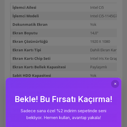
İşlemci Ailesi
Intel Ci5
İşlemci Modeli
Intel Ci5-1145G7 2.40
Dokunmatik Ekran
Yok
Ekran Boyutu
14,0"
Ekran Çözünürlüğü
1920 X 1080
Ekran Kartı Tipi
Dahili Ekran Kartı
Ekran Kartı Chip Seti
Intel Iris Xe Graphics
Ekran Kartı Bellek Kapasitesi
Paylaşımlı
Sabit HDD Kapasitesi
Yok
Sabit SSD Kapasitesi
256GB
Ram (Sistem Belleği)
8GB
RAM Türü
DDR4-4267
İşletim Sistemi
Ubuntu
Bluetooth
Var
Webcam
Var