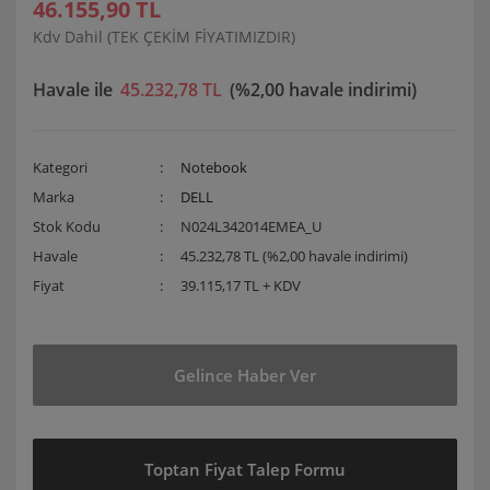
46.155,90 TL
Kdv Dahil (TEK ÇEKİM FİYATIMIZDIR)
Havale ile
45.232,78 TL
(%2,00 havale indirimi)
Kategori
Notebook
Marka
DELL
Stok Kodu
N024L342014EMEA_U
Havale
45.232,78 TL (%2,00 havale indirimi)
Fiyat
39.115,17 TL + KDV
Gelince Haber Ver
Toptan Fiyat Talep Formu