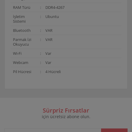
RAM Türü
:
DDR4-4267
İşletim
:
Ubuntu
Sistemi
Bluetooth
:
VAR
Parmak İzi
:
VAR
Okuyucu
Wi-Fi
:
Var
Webcam
:
Var
Pil Hücresi
:
4 Hücreli
Bu ürünün fiyat bilgisi, resim, ürün açıklamalarında ve
diğer konularda yetersiz gördüğünüz noktaları öneri
Bu ürüne ilk yorumu siz yapın!
formunu kullanarak tarafımıza iletebilirsiniz.
Görüş ve önerileriniz için teşekkür ederiz.
Sürpriz Fırsatlar
için ücretsiz abone olun.
Yorum Yaz
Ürün resmi kalitesiz, bozuk veya görüntülenemiyor.
Ürün açıklamasında eksik bilgiler bulunuyor.