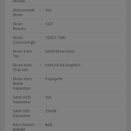
Modeli
Dokunmatik
:
Yok
Ekran
Ekran
:
14,0"
Boyutu
Ekran
:
1920 X 1080
Çözünürlüğü
Ekran Kartı
:
Dahili Ekran Kartı
Tipi
Ekran Kartı
:
Intel Iris Xe Graphics
Chip Seti
Ekran Kartı
:
Paylaşımlı
Bellek
Kapasitesi
Sabit HDD
:
Yok
Kapasitesi
Sabit SSD
:
256GB
Kapasitesi
Ram (Sistem
:
8GB
Belleği)