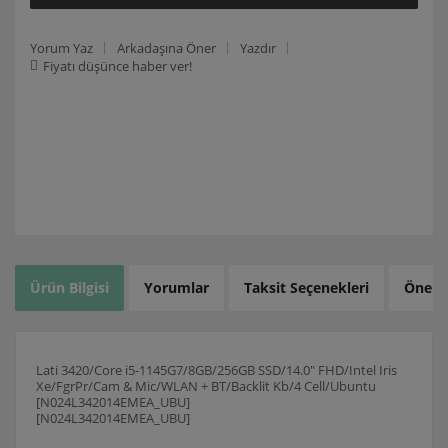
Yorum Yaz
Arkadaşına Öner
Yazdır
Fiyatı düşünce haber ver!
Ürün Bilgisi
Yorumlar
Taksit Seçenekleri
Öneril
Lati 3420/Core i5-1145G7/8GB/256GB SSD/14.0" FHD/Intel Iris
Xe/FgrPr/Cam & Mic/WLAN + BT/Backlit Kb/4 Cell/Ubuntu
[N024L342014EMEA_UBU]
[N024L342014EMEA_UBU]