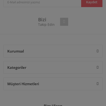
Ürün bilgilerinde hatalar bulunuyor.
Kaydet
Ürün fiyatı diğer sitelerden daha pahalı.
Bu ürüne benzer farklı alternatifler olmalı.
Bizi
Takip Edin
Gönder
Kurumsal
Kategoriler
Müşteri Hizmetleri
Bize Ulaşın