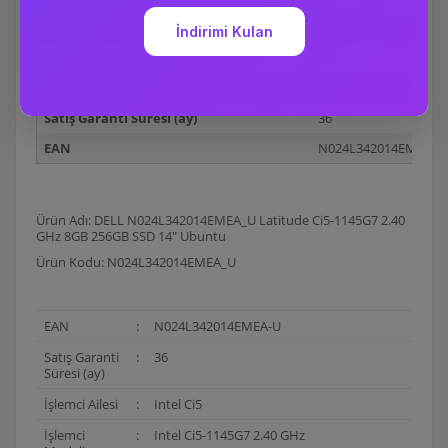
Wi-Fi
Var
Parmak İzi Okuyucu
Var
Pil Hücresi
4 Hücreli
Satış Garanti Süresi (ay)
36
EAN
N024L342014EMEA-U
Ürün Adı: DELL N024L342014EMEA_U Latitude Ci5-1145G7 2.40
GHz 8GB 256GB SSD 14" Ubuntu
Ürün Kodu: N024L342014EMEA_U
EAN
:
N024L342014EMEA-U
Satış Garanti
:
36
Süresi (ay)
İşlemci Ailesi
:
Intel Ci5
İşlemci
:
Intel Ci5-1145G7 2.40 GHz