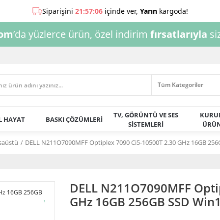
com
’da yüzlerce ürün, özel indirim
fırsatlarıyla
siz
TV, GÖRÜNTÜ VE SES
KURU
AL HAYAT
BASKI ÇÖZÜMLERİ
SİSTEMLERİ
ÜRÜN
saüstü
DELL N211O7090MFF Optiplex 7090 Ci5-10500T 2.30 GHz 16GB 256
DELL N211O7090MFF Optip
GHz 16GB 256GB SSD Win1