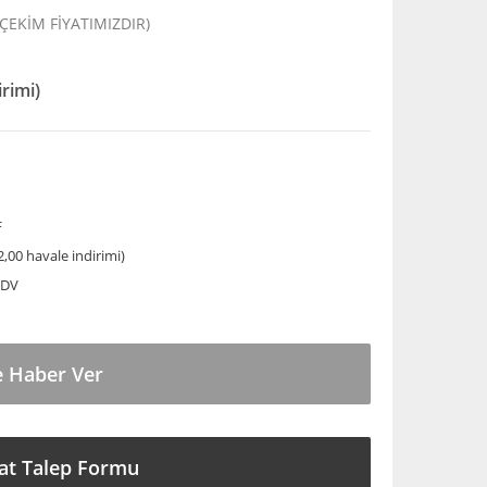
 ÇEKİM FİYATIMIZDIR)
irimi)
F
,00 havale indirimi)
KDV
e Haber Ver
at Talep Formu