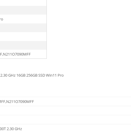
ro
F,N211O7090MFF
 2.30 GHz 16GB 256GB SSD Win11 Pro
MFF,N211O7090MFF
500T 2.30 GHz