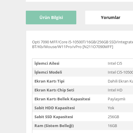
Ürün Bilgisi
Yorumlar
Opti 7090 MFF/Core i5-10500T/16GB/256GB SSD/Integra
BT/Kb/Mouse/W11Pro/vPro [N211O7090MFF]
İşlemci Ailesi
Intel Ci5
İşlemci Modeli
Intel Ci5-1050
Ekran Kartı Tipi
Dahili Ekran Ka
Ekran Kartı Chip Seti
Intel HD
Ekran Kartı Bellek Kapasitesi
Paylaşımlı
Sabit HDD Kapasitesi
Yok
Sabit SSD Kapasitesi
256GB
Ram (Sistem Belleği)
16GB