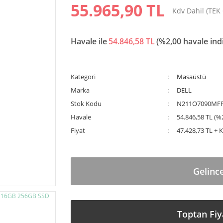
55.965,90 TL
Kdv Dahil (TEK
Havale ile
54.846,58 TL
(%2,00 havale ind
Kategori
Masaüstü
Marka
DELL
Stok Kodu
N211O7090MF
Havale
54.846,58 TL (%2
Fiyat
47.428,73 TL + 
Gelinc
Toptan Fiy