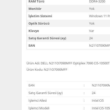
RAM Türü
DDR4-3200
Monitör
Yok
İşletim Sistemi
Windows 11 P
Optik Sürücü
Yok
Klavye
Var
Satış Garanti Süresi (ay)
24
EAN
N21107090MF
Ürün Adı: DELL N211O7090MFF Optiplex 7090 Ci5-10500T
Ürün Kodu: N211O7090MFF
EAN
:
N21107090
Satış Garanti Süresi (ay)
:
24
İşlemci Ailesi
:
Intel Ci5
İşlemci Modeli
:
Intel Ci5-10