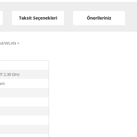
Taksit Seçenekleri
Önerileriniz
ted/WLAN +
0T 2.30 GHz
rtı