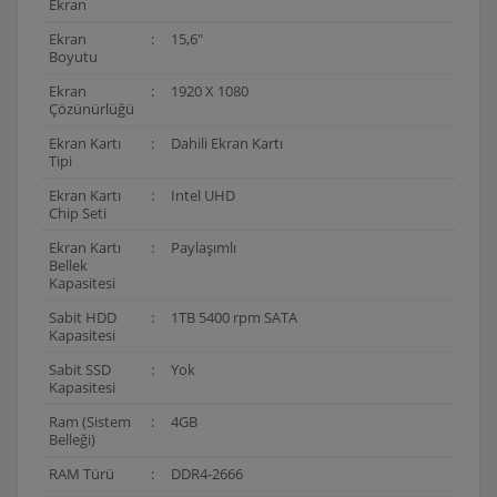
Ekran
Ekran
:
15,6"
Boyutu
Ekran
:
1920 X 1080
Çözünürlüğü
Ekran Kartı
:
Dahili Ekran Kartı
Tipi
Ekran Kartı
:
Intel UHD
Chip Seti
Ekran Kartı
:
Paylaşımlı
Bellek
Kapasitesi
Sabit HDD
:
1TB 5400 rpm SATA
Kapasitesi
Sabit SSD
:
Yok
Kapasitesi
Ram (Sistem
:
4GB
Belleği)
RAM Türü
:
DDR4-2666