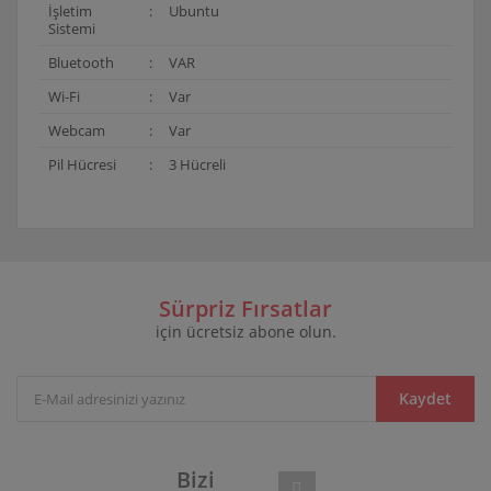
İşletim
:
Ubuntu
Sistemi
Bluetooth
:
VAR
Wi-Fi
:
Var
Webcam
:
Var
Pil Hücresi
:
3 Hücreli
Bu ürünün fiyat bilgisi, resim, ürün açıklamalarında ve
diğer konularda yetersiz gördüğünüz noktaları öneri
Bu ürüne ilk yorumu siz yapın!
formunu kullanarak tarafımıza iletebilirsiniz.
Görüş ve önerileriniz için teşekkür ederiz.
Sürpriz Fırsatlar
için ücretsiz abone olun.
Yorum Yaz
Ürün resmi kalitesiz, bozuk veya görüntülenemiyor.
Ürün açıklamasında eksik bilgiler bulunuyor.
Ürün bilgilerinde hatalar bulunuyor.
Kaydet
Ürün fiyatı diğer sitelerden daha pahalı.
Bu ürüne benzer farklı alternatifler olmalı.
Bizi