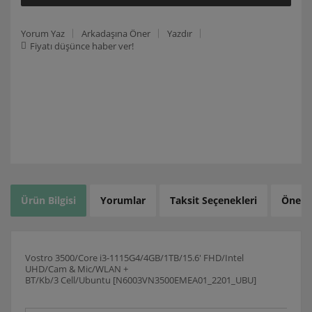
Yorum Yaz
Arkadaşına Öner
Yazdır
Fiyatı düşünce haber ver!
Ürün Bilgisi
Yorumlar
Taksit Seçenekleri
Öneril
Vostro 3500/Core i3-1115G4/4GB/1TB/15.6' FHD/Intel
UHD/Cam & Mic/WLAN +
BT/Kb/3 Cell/Ubuntu [N6003VN3500EMEA01_2201_UBU]