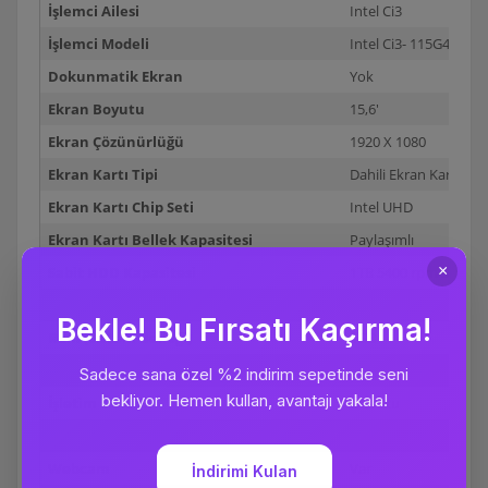
İşlemci Ailesi
Intel Ci3
İşlemci Modeli
Intel Ci3- 115G4 3.00
Dokunmatik Ekran
Yok
Ekran Boyutu
15,6'
Ekran Çözünürlüğü
1920 X 1080
Ekran Kartı Tipi
Dahili Ekran Kartı
Ekran Kartı Chip Seti
Intel UHD
Ekran Kartı Bellek Kapasitesi
Paylaşımlı
Sabit HDD Kapasitesi
1TB 5400 rpm SATA
Sabit SSD Kapasitesi
Yok
Ram (Sistem Belleği)
4GB
RAM Türü
DDR4-2666
İşletim Sistemi
Ubuntu
Bluetooth
Var
Webcam
Var