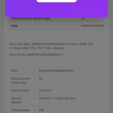
Wi-Fi
Var
Pil Hücresi
3 Hücreli
Satış Garanti Süresi (ay)
24
EAN
N6003VN3500EMEA0
Ürün Adı: DELL N6003VN3500EMEA01U Vostro 3500, Ci3-
1115G4, 4GB, 1TB, 15.6" FHD, Ubuntu
Ürün Kodu: N6003VN3500EMEA01U
EAN
:
N6003VN3500EMEA01U
Satış Garanti
:
24
Süresi (ay)
İşlemci Ailesi
:
Intel Ci3
İşlemci
:
Intel Ci3- 115G4 3.00 GHz
Modeli
Dokunmatik
:
Yok