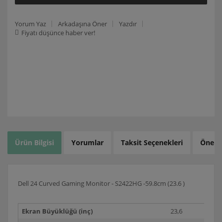
Yorum Yaz
Arkadaşına Öner
Yazdır
Fiyatı düşünce haber ver!
Ürün Bilgisi
Yorumlar
Taksit Seçenekleri
Öneril
Dell 24 Curved Gaming Monitor - S2422HG -59.8cm (23.6 )
Ekran Büyüklüğü (inç)
23,6