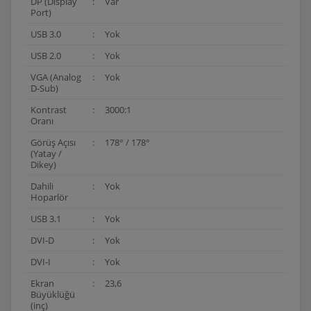
DP (Display
:
Var
Port)
USB 3.0
:
Yok
USB 2.0
:
Yok
VGA (Analog
:
Yok
D-Sub)
Kontrast
:
3000:1
Oranı
Görüş Açısı
:
178° / 178°
(Yatay /
Dikey)
Dahili
:
Yok
Hoparlör
USB 3.1
:
Yok
DVI-D
:
Yok
DVI-I
:
Yok
Ekran
:
23,6
Büyüklüğü
(inç)