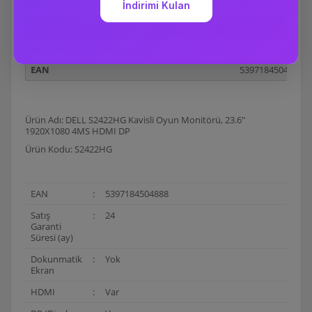
USB 3.0
Yok
USB 3.1
Yok
Satış Garanti Süresi (ay)
24
EAN
5397184504888
Ürün Adı: DELL S2422HG Kavisli Oyun Monitörü, 23.6"
1920X1080 4MS HDMI DP
Ürün Kodu: S2422HG
EAN
:
5397184504888
Satış
:
24
Garanti
Süresi (ay)
Dokunmatik
:
Yok
Ekran
HDMI
:
Var