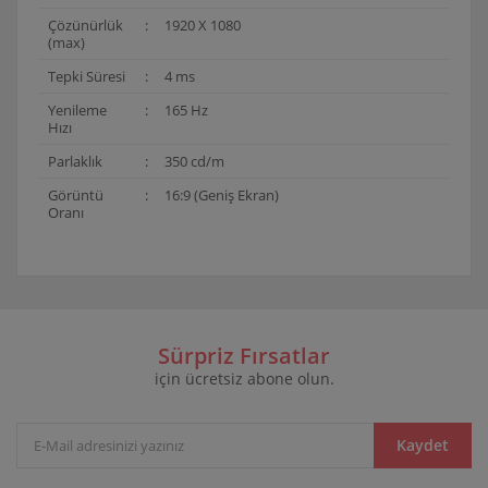
Çözünürlük
:
1920 X 1080
(max)
Tepki Süresi
:
4 ms
Yenileme
:
165 Hz
Hızı
Parlaklık
:
350 cd/m
Görüntü
:
16:9 (Geniş Ekran)
Oranı
Bu ürünün fiyat bilgisi, resim, ürün açıklamalarında ve
diğer konularda yetersiz gördüğünüz noktaları öneri
Bu ürüne ilk yorumu siz yapın!
formunu kullanarak tarafımıza iletebilirsiniz.
Görüş ve önerileriniz için teşekkür ederiz.
Sürpriz Fırsatlar
için ücretsiz abone olun.
Yorum Yaz
Ürün resmi kalitesiz, bozuk veya görüntülenemiyor.
Ürün açıklamasında eksik bilgiler bulunuyor.
Ürün bilgilerinde hatalar bulunuyor.
Kaydet
Ürün fiyatı diğer sitelerden daha pahalı.