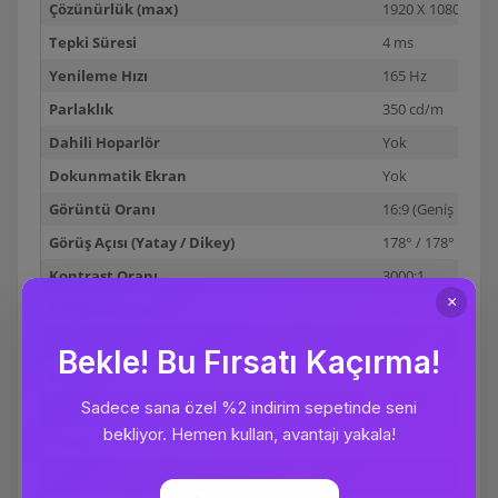
Çözünürlük (max)
1920 X 1080
Tepki Süresi
4 ms
Yenileme Hızı
165 Hz
Parlaklık
350 cd/m
Dahili Hoparlör
Yok
Dokunmatik Ekran
Yok
Görüntü Oranı
16:9 (Geniş Ekran
Görüş Açısı (Yatay / Dikey)
178° / 178°
Kontrast Oranı
3000:1
DP (Display Port)
Var
VGA (Analog D-Sub)
Yok
DVI-D
Yok
DVI-I
Yok
HDMI
Var
USB 2.0
Yok