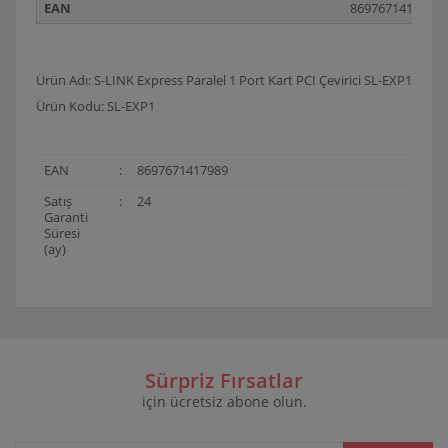
EAN
8697671417989
Ürün Adı: S-LINK Express Paralel 1 Port Kart PCI Çevirici SL-EXP1
Ürün Kodu: SL-EXP1
EAN
:
8697671417989
Satış
:
24
Garanti
Süresi
(ay)
Bu ürünün fiyat bilgisi, resim, ürün açıklamalarında ve
diğer konularda yetersiz gördüğünüz noktaları öneri
Bu ürüne ilk yorumu siz yapın!
formunu kullanarak tarafımıza iletebilirsiniz.
Görüş ve önerileriniz için teşekkür ederiz.
Sürpriz Fırsatlar
için ücretsiz abone olun.
Yorum Yaz
Ürün resmi kalitesiz, bozuk veya görüntülenemiyor.
Ürün açıklamasında eksik bilgiler bulunuyor.