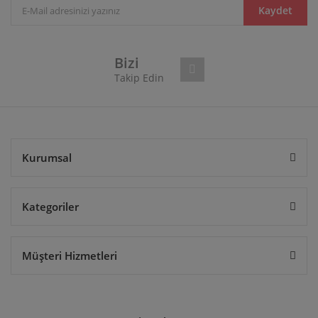
Ürün bilgilerinde hatalar bulunuyor.
Kaydet
Ürün fiyatı diğer sitelerden daha pahalı.
Bu ürüne benzer farklı alternatifler olmalı.
Bizi
Takip Edin
Gönder
Kurumsal
Kategoriler
Müşteri Hizmetleri