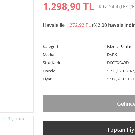
1.298,90 TL
Kdv Dahil (TEK Ç
Havale ile
1.272,92 TL
(%2,00 havale indir
Kategori
İşlemci Fanları
Marka
DARK
Stok Kodu
DKCCX94RD
Havale
1.272,92 TL (%2,
Fiyat
1.100,76 TL + K
Gelinc
Toptan Fiy