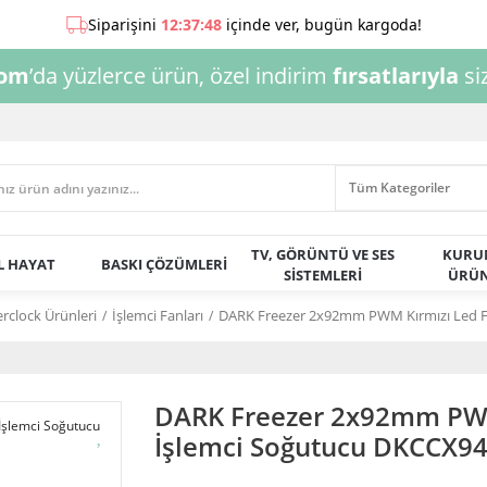
com
’da yüzlerce ürün, özel indirim
fırsatlarıyla
siz
TV, GÖRÜNTÜ VE SES
KURU
AL HAYAT
BASKI ÇÖZÜMLERİ
SİSTEMLERİ
ÜRÜN
rclock Ürünleri
İşlemci Fanları
DARK Freezer 2x92mm PWM Kırmızı Led F
DARK Freezer 2x92mm PWM
İşlemci Soğutucu DKCCX9