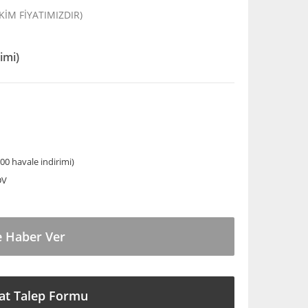
EKİM FİYATIMIZDIR)
imi)
00 havale indirimi)
DV
e Haber Ver
at Talep Formu