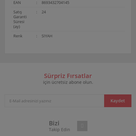
EAN
:
8693432704145
Satış
:
24
Garanti
Süresi
(ay)
Renk
:
SIYAH
Bu ürünün fiyat bilgisi, resim, ürün açıklamalarında ve
diğer konularda yetersiz gördüğünüz noktaları öneri
Bu ürüne ilk yorumu siz yapın!
formunu kullanarak tarafımıza iletebilirsiniz.
Görüş ve önerileriniz için teşekkür ederiz.
Sürpriz Fırsatlar
için ücretsiz abone olun.
Yorum Yaz
Ürün resmi kalitesiz, bozuk veya görüntülenemiyor.
Ürün açıklamasında eksik bilgiler bulunuyor.
Ürün bilgilerinde hatalar bulunuyor.
Kaydet
Ürün fiyatı diğer sitelerden daha pahalı.
Bu ürüne benzer farklı alternatifler olmalı.
Bizi
Takip Edin