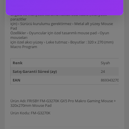
Oyuncular için tasarlanmış şık gövdesi ile eli tam kavrama ›
Sayfalar,
Fotoğraflar ve bazı özel uygulamalar için ileri ve geri butonları ›
Örgülü ve manyetik koruma halkalı USB Kablo (Manyetik
parazitler
için) › Sürücü kurulumu gerektirmez › Metal alt yüzey Mouse
Pad
Özellikler › Oyuncular için özel tasarımlı mouse pad › Oyun
mouseları
için özel akıcı yüzey › Leke tutmaz › Boyutlar : 320 x 270 (mm)
Macro Program
Renk
Siyah
Satış Garanti Süresi (ay)
24
EAN
8693432704145
Ürün Adı: FRISBY FM-G3270K GX5 Pro Makro Gaming Mouse +
320x270mm Mouse Pad
Ürün Kodu: FM-G3270K