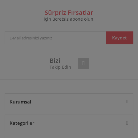
Bu ürüne ilk yorumu siz yapın!
formunu kullanarak tarafımıza iletebilirsiniz.
Görüş ve önerileriniz için teşekkür ederiz.
Sürpriz Fırsatlar
için ücretsiz abone olun.
Yorum Yaz
Ürün resmi kalitesiz, bozuk veya görüntülenemiyor.
Ürün açıklamasında eksik bilgiler bulunuyor.
Ürün bilgilerinde hatalar bulunuyor.
Kaydet
Ürün fiyatı diğer sitelerden daha pahalı.
Bu ürüne benzer farklı alternatifler olmalı.
Bizi
Takip Edin
Gönder
Kurumsal
Kategoriler