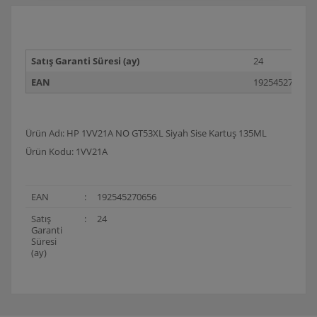
Satış Garanti Süresi (ay)
24
EAN
192545270656
Ürün Adı: HP 1VV21A NO GT53XL Siyah Sise Kartuş 135ML
Ürün Kodu: 1VV21A
EAN
:
192545270656
Satış
:
24
Garanti
Süresi
(ay)
Bu ürünün fiyat bilgisi, resim, ürün açıklamalarında ve
diğer konularda yetersiz gördüğünüz noktaları öneri