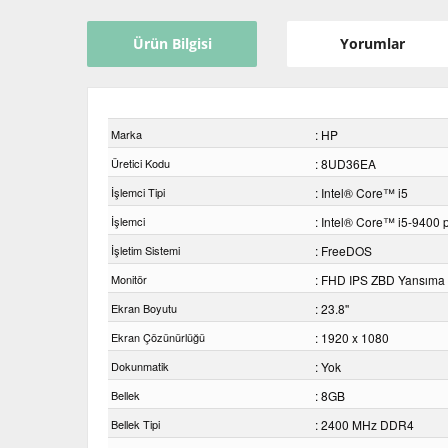
Ürün Bilgisi
Yorumlar
Marka
: HP
Üretici Kodu
: 8UD36EA
İşlemci Tipi
: Intel® Core™ i5
İşlemci
: Intel® Core™ i5-9400 
İşletim Sistemi
: FreeDOS
Monitör
: FHD IPS ZBD Yansıma 
Ekran Boyutu
: 23.8''
Ekran Çözünürlüğü
: 1920 x 1080
Dokunmatik
: Yok
Bellek
: 8GB
Bellek Tipi
: 2400 MHz DDR4