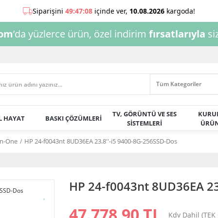
com
’da yüzlerce ürün, özel indirim
fırsatlarıyla
siz
TV, GÖRÜNTÜ VE SES
KURU
AL HAYAT
BASKI ÇÖZÜMLERİ
SİSTEMLERİ
ÜRÜN
-in-One
HP 24-f0043nt 8UD36EA 23.8''-i5 9400-8G-256SSD-Dos
HP 24-f0043nt 8UD36EA 23
47.778,90 TL
Kdv Dahil (TEK