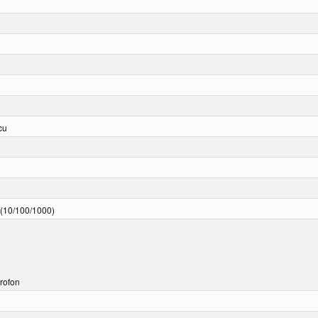
cu
 (10/100/1000)
krofon