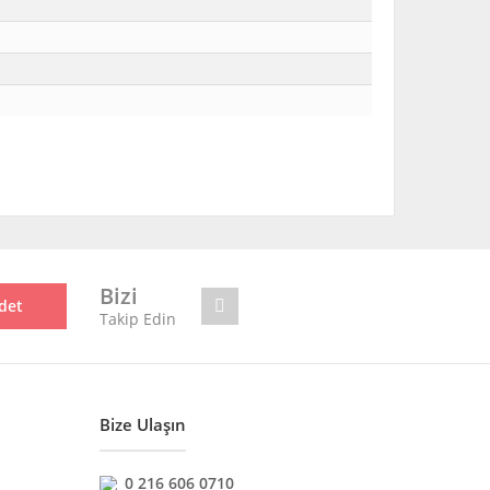
mıza iletebilirsiniz.
Bizi
det
Takip Edin
Bize Ulaşın
0 216 606 0710