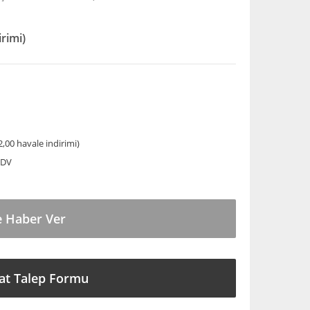
irimi)
,00 havale indirimi)
KDV
e Haber Ver
at Talep Formu