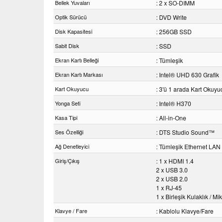
Bellek Yuvaları
: 2 x SO-DIMM
Optik Sürücü
: DVD Write
Disk Kapasitesi
: 256GB SSD
Sabit Disk
: SSD
Ekran Kartı Belleği
: Tümleşik
Ekran Kartı Markası
: Intel® UHD 630 Grafik
Kart Okuyucu
: 3'ü 1 arada Kart Okuyu
Yonga Seti
: Intel® H370
Kasa Tipi
: All-in-One
Ses Özelliği
: DTS Studio Sound™
Ağ Denetleyici
: Tümleşik Ethernet LAN
Giriş/Çıkış
: 1 x HDMI 1.4
2 x USB 3.0
2 x USB 2.0
1 x RJ-45
1 x Birleşik Kulaklık / Mi
Klavye / Fare
: Kablolu Klavye/Fare