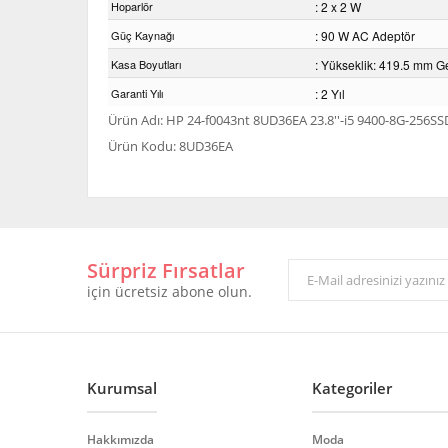
Hoparlör
: 2 x 2 W
Güç Kaynağı
: 90 W AC Adeptör
Kasa Boyutları
: Yükseklik: 419.5 mm Ge
Garanti Yılı
: 2 Yıl
Ürün Adı: HP 24-f0043nt 8UD36EA 23.8''-i5 9400-8G-256S
Ürün Kodu: 8UD36EA
Bu ürünün fiyat bilgisi, resim, ürün açıklamalarında ve 
Görüş ve önerileriniz için teşekkür ederiz.
Sürpriz Fırsatlar
Ürün resmi kalitesiz, bozuk veya görüntülenemiyor.
için ücretsiz abone olun.
Ürün açıklamasında eksik bilgiler bulunuyor.
Ürün bilgilerinde hatalar bulunuyor.
Ürün fiyatı diğer sitelerden daha pahalı.
Bu ürüne benzer farklı alternatifler olmalı.
Kurumsal
Kategoriler
Hakkımızda
Moda