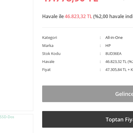
Havale ile
46.823,32 TL
(%2,00 havale ind
Kategori
All-in-One
Marka
HP
Stok Kodu
8UD36EA
Havale
46.823,32 TL (%2
Fiyat
47.305,84 TL + 
Gelinc
Toptan Fiy