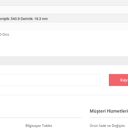
nişlik: 540.9 Derinlik: 16.3 mm
SD-Dos
diğer konularda yetersiz gördüğünüz noktaları öneri formunu kullanarak tarafı
Bu ürüne ilk yorumu siz yapın!
Kay
Yorum Yaz
Müşteri Hizmetleri
Bilgisayar Tablet
Ürün İade ve Değişim