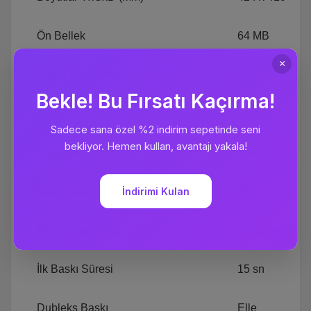
Ön Bellek
64 MB
Ekran Özellikleri
LCD
Wi-Fi
Var
Ethernet
Yok
Siyah Baskı Hızı
7,5 Sayfa/Daki
Renkli Baskı Hızı
5,5 Sayfa/Daki
İlk Baskı Süresi
15 sn
Dubleks Baskı
Elle