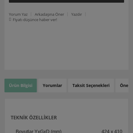
Yorum Yaz
Arkadaşına Öner
Yazdır
Fiyatı düşünce haber ver!
Ürün Bilgisi
Yorumlar
Taksit Seçenekleri
Öneril
TEKNİK ÖZELLİKLER
Boyutlar YxGxD (mm)
424 x 410 x 2