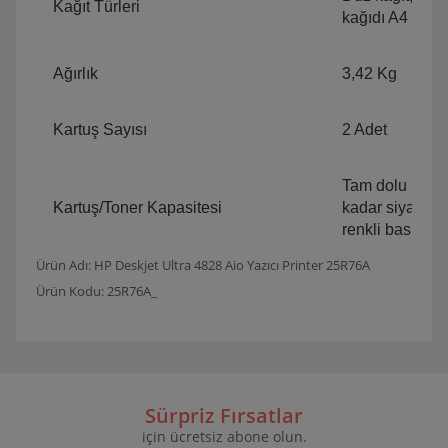
Kağıt Türleri
kağıdı A4 B5 A
Ağırlık
3,42 Kg
Kartuş Sayısı
2 Adet
Tam dolu kartu
Kartuş/Toner Kapasitesi
kadar siyah,70
renkli baskı
Ürün Adı: HP Deskjet Ultra 4828 Aio Yazıcı Printer 25R76A
Ürün Kodu: 25R76A_
Bu ürünün fiyat bilgisi, resim, ürün açıklamalarında ve
diğer konularda yetersiz gördüğünüz noktaları öneri
Bu ürüne ilk yorumu siz yapın!
formunu kullanarak tarafımıza iletebilirsiniz.
Görüş ve önerileriniz için teşekkür ederiz.
Sürpriz Fırsatlar
için ücretsiz abone olun.
Yorum Yaz
Ürün resmi kalitesiz, bozuk veya görüntülenemiyor.