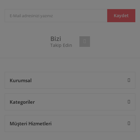
Ürün açıklamasında eksik bilgiler bulunuyor.
Ürün bilgilerinde hatalar bulunuyor.
Kaydet
Ürün fiyatı diğer sitelerden daha pahalı.
Bu ürüne benzer farklı alternatifler olmalı.
Bizi
Takip Edin
Gönder
Kurumsal
Kategoriler
Müşteri Hizmetleri