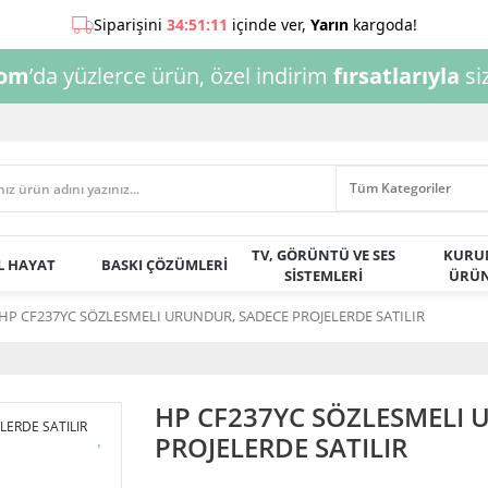
com
’da yüzlerce ürün, özel indirim
fırsatlarıyla
siz
TV, GÖRÜNTÜ VE SES
KURU
AL HAYAT
BASKI ÇÖZÜMLERİ
SİSTEMLERİ
ÜRÜN
HP CF237YC SÖZLESMELI URUNDUR, SADECE PROJELERDE SATILIR
HP CF237YC SÖZLESMELI 
PROJELERDE SATILIR