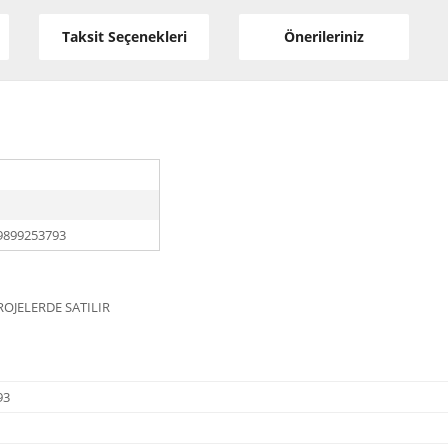
Taksit Seçenekleri
Önerileriniz
9899253793
ROJELERDE SATILIR
93