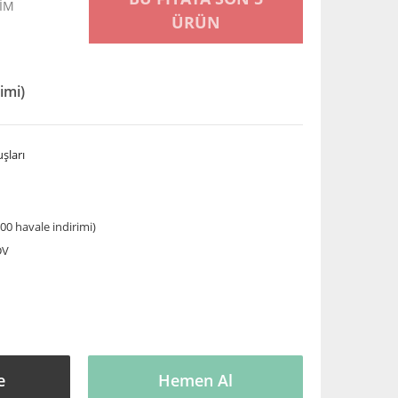
KİM
ÜRÜN
imi)
şları
00 havale indirimi)
DV
e
Hemen Al