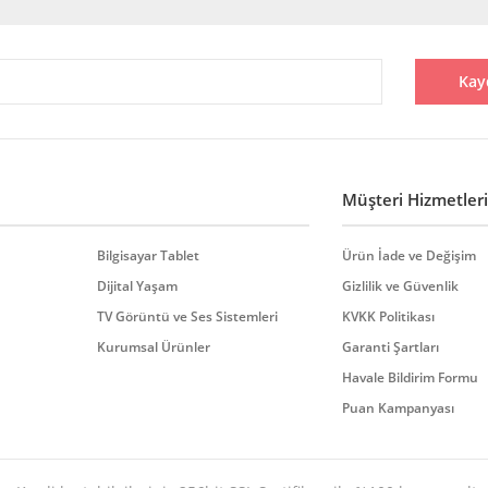
Bu ürüne ilk yorumu siz yapın!
Kay
Yorum Yaz
Müşteri Hizmetleri
Bilgisayar Tablet
Ürün İade ve Değişim
Dijital Yaşam
Gizlilik ve Güvenlik
TV Görüntü ve Ses Sistemleri
KVKK Politikası
Gönder
Kurumsal Ürünler
Garanti Şartları
Havale Bildirim Formu
Puan Kampanyası