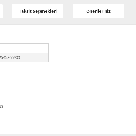
Taksit Seçenekleri
Önerileriniz
2545866903
03
diğer konularda yetersiz gördüğünüz noktaları öneri formunu kullanarak tarafı