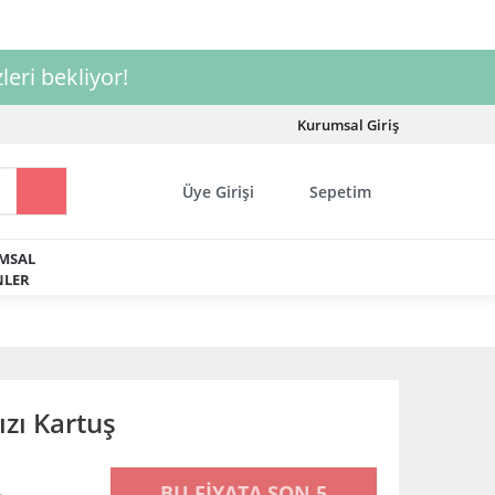
leri bekliyor!
Kurumsal Giriş
Üye Girişi
Sepetim
MSAL
LER
zı Kartuş
BU FİYATA SON 5