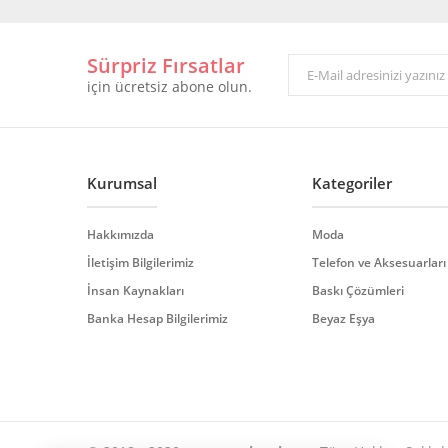
Görüş ve önerileriniz için teşekkür ederiz.
Sürpriz Fırsatlar
Ürün resmi kalitesiz, bozuk veya görüntülenemiyor.
için ücretsiz abone olun.
Ürün açıklamasında eksik bilgiler bulunuyor.
Ürün bilgilerinde hatalar bulunuyor.
Ürün fiyatı diğer sitelerden daha pahalı.
Bu ürüne benzer farklı alternatifler olmalı.
Kurumsal
Kategoriler
Hakkımızda
Moda
İletişim Bilgilerimiz
Telefon ve Aksesuarları
İnsan Kaynakları
Baskı Çözümleri
Banka Hesap Bilgilerimiz
Beyaz Eşya