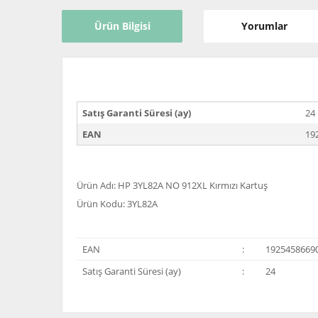
Ürün Bilgisi
Yorumlar
Satış Garanti Süresi (ay)
24
EAN
19
Ürün Adı: HP 3YL82A NO 912XL Kırmızı Kartuş
Ürün Kodu: 3YL82A
EAN
:
1925458669
Satış Garanti Süresi (ay)
:
24
Bu ürünün fiyat bilgisi, resim, ürün açıklamalarında ve 