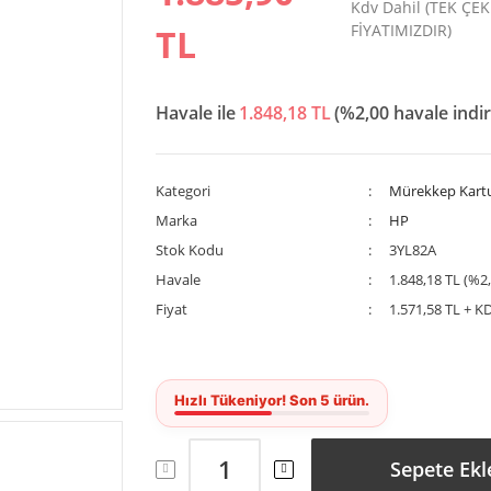
Kdv Dahil (TEK ÇE
FİYATIMIZDIR)
TL
Havale ile
1.848,18 TL
(%2,00 havale indir
Kategori
Mürekkep Kartu
Marka
HP
Stok Kodu
3YL82A
Havale
1.848,18 TL (%2,
Fiyat
1.571,58 TL + K
Sepete Ekl