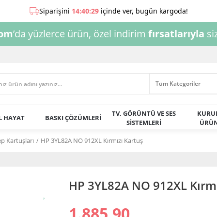
com
’da yüzlerce ürün, özel indirim
fırsatlarıyla
siz
TV, GÖRÜNTÜ VE SES
KURU
AL HAYAT
BASKI ÇÖZÜMLERİ
SİSTEMLERİ
ÜRÜN
 Kartuşları
HP 3YL82A NO 912XL Kırmızı Kartuş
HP 3YL82A NO 912XL Kırmı
1.885,90