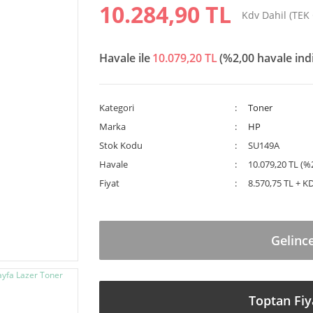
10.284,90 TL
Kdv Dahil (TEK
Havale ile
10.079,20 TL
(%2,00 havale ind
Kategori
Toner
Marka
HP
Stok Kodu
SU149A
Havale
10.079,20 TL (%2
Fiyat
8.570,75 TL + K
Gelinc
Toptan Fiy