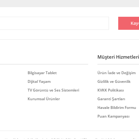
Bu ürüne ilk yorumu siz yapın!
Kay
Yorum Yaz
Müşteri Hizmetleri
Bilgisayar Tablet
Ürün İade ve Değişim
Dijital Yaşam
Gizlilik ve Güvenlik
TV Görüntü ve Ses Sistemleri
KVKK Politikası
Gönder
Kurumsal Ürünler
Garanti Şartları
Havale Bildirim Formu
Puan Kampanyası