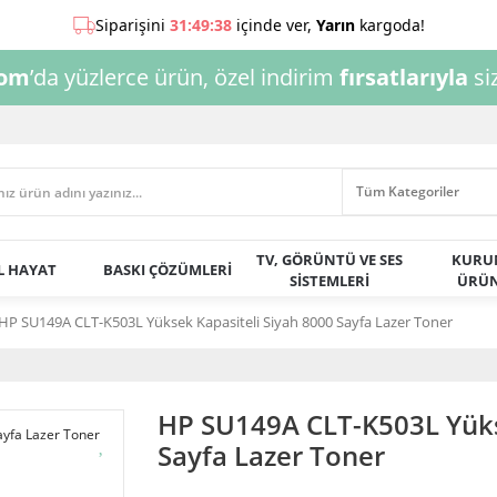
com
’da yüzlerce ürün, özel indirim
fırsatlarıyla
siz
TV, GÖRÜNTÜ VE SES
KURU
AL HAYAT
BASKI ÇÖZÜMLERİ
SİSTEMLERİ
ÜRÜN
HP SU149A CLT-K503L Yüksek Kapasiteli Siyah 8000 Sayfa Lazer Toner
HP SU149A CLT-K503L Yüks
Sayfa Lazer Toner