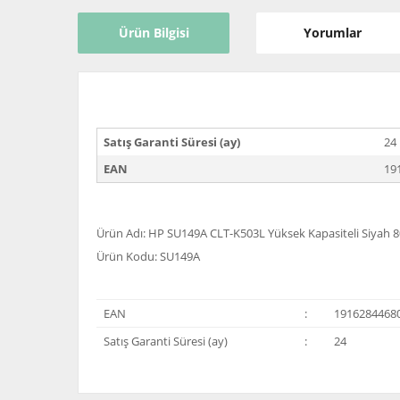
Ürün Bilgisi
Yorumlar
Satış Garanti Süresi (ay)
24
EAN
19
Ürün Adı: HP SU149A CLT-K503L Yüksek Kapasiteli Siyah 8
Ürün Kodu: SU149A
EAN
:
1916284468
Satış Garanti Süresi (ay)
:
24
Bu ürünün fiyat bilgisi, resim, ürün açıklamalarında ve 