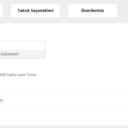
Taksit Seçenekleri
Önerileriniz
1628446803
000 Sayfa Lazer Toner
03
diğer konularda yetersiz gördüğünüz noktaları öneri formunu kullanarak tarafı