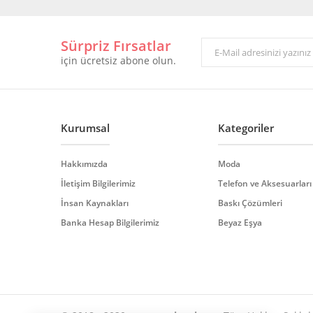
Görüş ve önerileriniz için teşekkür ederiz.
Sürpriz Fırsatlar
Ürün resmi kalitesiz, bozuk veya görüntülenemiyor.
için ücretsiz abone olun.
Ürün açıklamasında eksik bilgiler bulunuyor.
Ürün bilgilerinde hatalar bulunuyor.
Ürün fiyatı diğer sitelerden daha pahalı.
Bu ürüne benzer farklı alternatifler olmalı.
Kurumsal
Kategoriler
Hakkımızda
Moda
İletişim Bilgilerimiz
Telefon ve Aksesuarları
İnsan Kaynakları
Baskı Çözümleri
Banka Hesap Bilgilerimiz
Beyaz Eşya