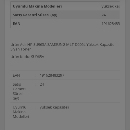
Uyumlu Makina Modelleri
yuksek kapasitel
Satış Garanti Süresi (ay)
24
EAN
191628483297
Ürün Adı: HP SU965A SAMSUNG MLT-D205L Yüksek Kapasite
Siyah Toner
Ürün Kodu: SU965A
EAN
:
191628483297
Satış
:
24
Garanti
Süresi
(ay)
Uyumlu
:
yuksek kapasiteli
Makina
Modelleri