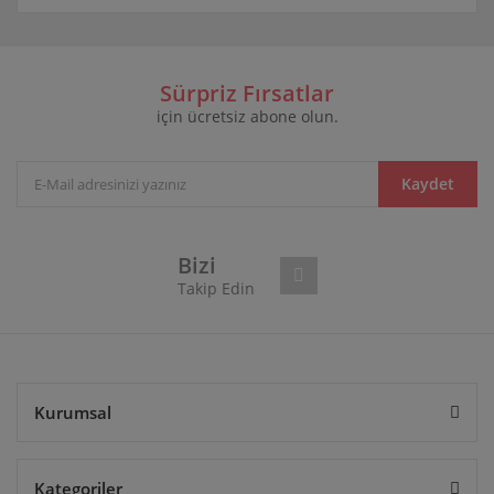
Bu ürünün fiyat bilgisi, resim, ürün açıklamalarında ve
diğer konularda yetersiz gördüğünüz noktaları öneri
Bu ürüne ilk yorumu siz yapın!
formunu kullanarak tarafımıza iletebilirsiniz.
Görüş ve önerileriniz için teşekkür ederiz.
Sürpriz Fırsatlar
için ücretsiz abone olun.
Yorum Yaz
Ürün resmi kalitesiz, bozuk veya görüntülenemiyor.
Ürün açıklamasında eksik bilgiler bulunuyor.
Ürün bilgilerinde hatalar bulunuyor.
Kaydet
Ürün fiyatı diğer sitelerden daha pahalı.
Bu ürüne benzer farklı alternatifler olmalı.
Bizi
Takip Edin
Gönder
Kurumsal
Kategoriler