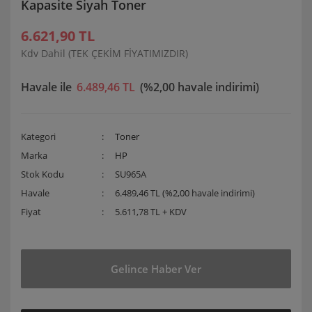
Kapasite Siyah Toner
6.621,90 TL
Kdv Dahil (TEK ÇEKİM FİYATIMIZDIR)
Havale ile
6.489,46 TL
(%2,00 havale indirimi)
Kategori
Toner
Marka
HP
Stok Kodu
SU965A
Havale
6.489,46 TL (%2,00 havale indirimi)
Fiyat
5.611,78 TL + KDV
Gelince Haber Ver