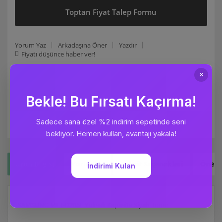
Toptan Fiyat Talep Formu
Yorum Yaz
Arkadaşına Öner
Yazdır
Fiyatı düşünce haber ver!
Ürün Bilgisi
Yorumlar
Taksit Seçenekleri
Öneril
SAMSUNG MLT-D205L Yüksek Kapasite Siyah Toner