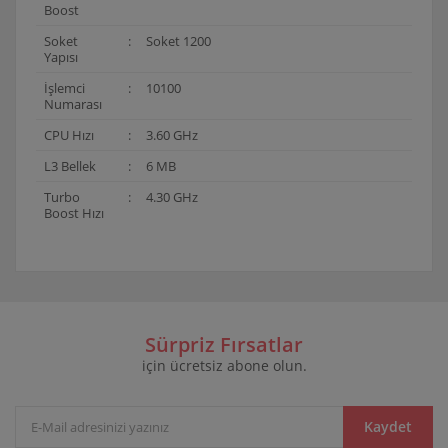
Boost
Soket
:
Soket 1200
Yapısı
İşlemci
:
10100
Numarası
CPU Hızı
:
3.60 GHz
L3 Bellek
:
6 MB
Turbo
:
4.30 GHz
Boost Hızı
Bu ürünün fiyat bilgisi, resim, ürün açıklamalarında ve
diğer konularda yetersiz gördüğünüz noktaları öneri
Bu ürüne ilk yorumu siz yapın!
formunu kullanarak tarafımıza iletebilirsiniz.
Görüş ve önerileriniz için teşekkür ederiz.
Sürpriz Fırsatlar
için ücretsiz abone olun.
Yorum Yaz
Ürün resmi kalitesiz, bozuk veya görüntülenemiyor.
Ürün açıklamasında eksik bilgiler bulunuyor.
Ürün bilgilerinde hatalar bulunuyor.
Kaydet