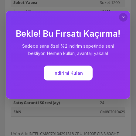
Soket Yapısı
Soket 1200
İşlemci Numarası
10100
CPU Hızı
3.60 GHz
Çekirdek Sayısı
4 Çekirdekli
Nanometre Değeri
14 Nanometre
L3 Bellek
6 MB
Turbo Boost
Var
Turbo Boost Hızı
4.30 GHz
Hyper Threading
Yok
Fan
Yok
Vga Desteği
Yok
Satış Garanti Süresi (ay)
24
EAN
CM8070104291318
Ürün Adı: INTEL CM8070104291318 CPU 10100F CI3 3.60GHZ