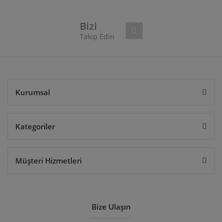
Ürün fiyatı diğer sitelerden daha pahalı.
Bu ürüne benzer farklı alternatifler olmalı.
Bizi
Takip Edin
Gönder
Kurumsal
Kategoriler
Müşteri Hizmetleri
Bize Ulaşın