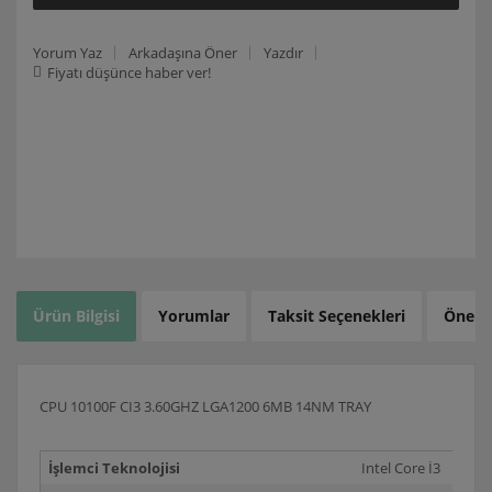
Yorum Yaz
Arkadaşına Öner
Yazdır
Fiyatı düşünce haber ver!
Ürün Bilgisi
Yorumlar
Taksit Seçenekleri
Öneril
CPU 10100F CI3 3.60GHZ LGA1200 6MB 14NM TRAY
İşlemci Teknolojisi
Intel Core İ3