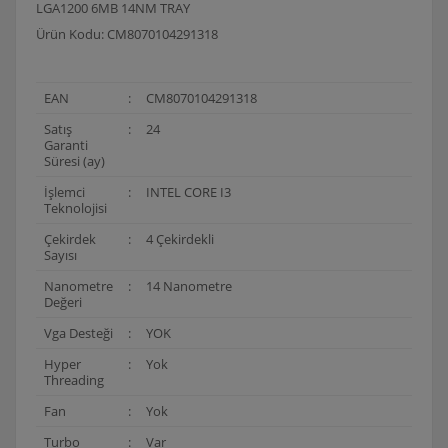
LGA1200 6MB 14NM TRAY
Ürün Kodu: CM8070104291318
EAN
:
CM8070104291318
Satış
:
24
Garanti
Süresi (ay)
İşlemci
:
INTEL CORE I3
Teknolojisi
Çekirdek
:
4 Çekirdekli
Sayısı
Nanometre
:
14 Nanometre
Değeri
Vga Desteği
:
YOK
Hyper
:
Yok
Threading
Fan
:
Yok
Turbo
:
Var