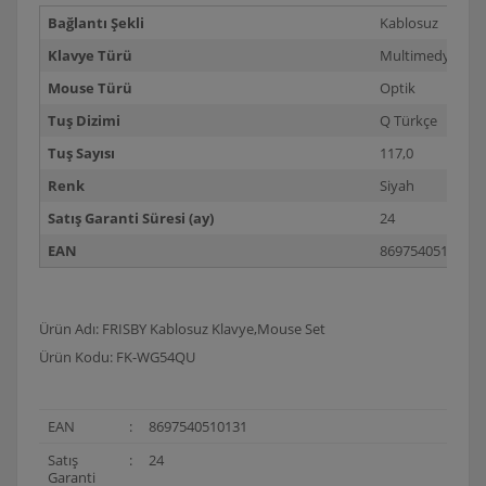
Bağlantı Şekli
Kablosuz
Klavye Türü
Multimedya
Mouse Türü
Optik
Tuş Dizimi
Q Türkçe
Tuş Sayısı
117,0
Renk
Siyah
Satış Garanti Süresi (ay)
24
EAN
8697540510131
Ürün Adı: FRISBY Kablosuz Klavye,Mouse Set
Ürün Kodu: FK-WG54QU
EAN
:
8697540510131
Satış
:
24
Garanti