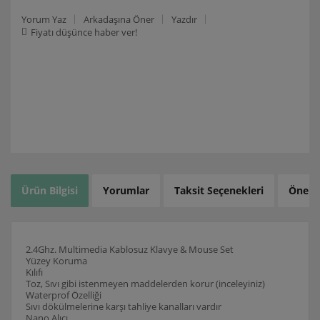
Yorum Yaz
Arkadaşına Öner
Yazdır
Fiyatı düşünce haber ver!
Ürün Bilgisi
Yorumlar
Taksit Seçenekleri
Öneril
2.4Ghz. Multimedia Kablosuz Klavye & Mouse Set
Yüzey Koruma
Kılıfı
Toz, Sıvı gibi istenmeyen maddelerden korur (inceleyiniz)
Waterprof Özelliği
Sıvı dökülmelerine karşı tahliye kanalları vardır
Nano Alıcı