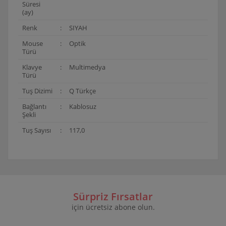
Süresi
(ay)
Renk
:
SIYAH
Mouse
:
Optik
Türü
Klavye
:
Multimedya
Türü
Tuş Dizimi
:
Q Türkçe
Bağlantı
:
Kablosuz
Şekli
Tuş Sayısı
:
117,0
Bu ürünün fiyat bilgisi, resim, ürün açıklamalarında ve
diğer konularda yetersiz gördüğünüz noktaları öneri
Bu ürüne ilk yorumu siz yapın!
formunu kullanarak tarafımıza iletebilirsiniz.
Görüş ve önerileriniz için teşekkür ederiz.
Sürpriz Fırsatlar
için ücretsiz abone olun.
Yorum Yaz
Ürün resmi kalitesiz, bozuk veya görüntülenemiyor.
Ürün açıklamasında eksik bilgiler bulunuyor.