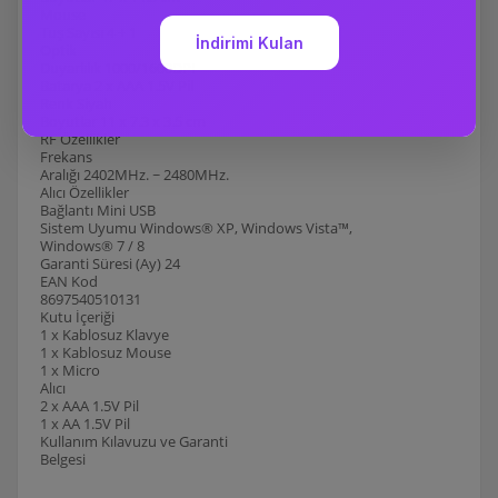
Mouse
Tuş Sayısı 4 + 1
Optik
Duyarlılık 1000/1600DPI
Batarya 2 x AAA 1.5V Pil
Renk Siyah
Boyutlar 11 x 7.3 x 3.5 cm
RF Özellikler
Frekans
Aralığı 2402MHz. ~ 2480MHz.
Alıcı Özellikler
Bağlantı Mini USB
Sistem Uyumu Windows® XP, Windows Vista™,
Windows® 7 / 8
Garanti Süresi (Ay) 24
EAN Kod
8697540510131
Kutu İçeriği
1 x Kablosuz Klavye
1 x Kablosuz Mouse
1 x Micro
Alıcı
2 x AAA 1.5V Pil
1 x AA 1.5V Pil
Kullanım Kılavuzu ve Garanti
Belgesi