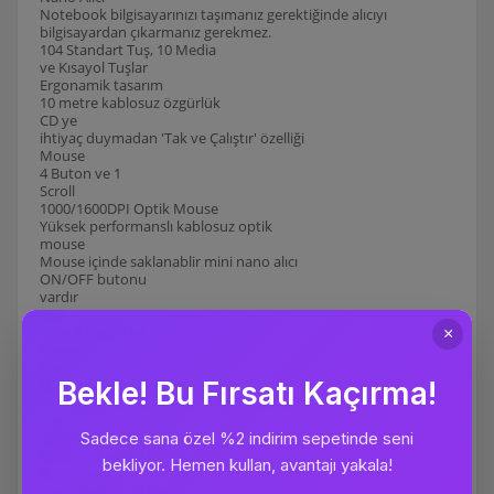
Notebook bilgisayarınızı taşımanız gerektiğinde alıcıyı
bilgisayardan çıkarmanız gerekmez.
104 Standart Tuş, 10 Media
ve Kısayol Tuşlar
Ergonamik tasarım
10 metre kablosuz özgürlük
CD ye
ihtiyaç duymadan 'Tak ve Çalıştır' özelliği
Mouse
4 Buton ve 1
Scroll
1000/1600DPI Optik Mouse
Yüksek performanslı kablosuz optik
mouse
Mouse içinde saklanablir mini nano alıcı
ON/OFF butonu
vardır
USB
Teknik Özellikler
Klavye
Tip
Q - Türkçe Multimedia
Tuş Sayısı 104 Standart, 10 Multimedia
Tuş
Giriş Gücü 1.5V
Batarya 1 x AA 1.5V Pil
Renk Siyah
Boyutlar 47 x 14.5 cm