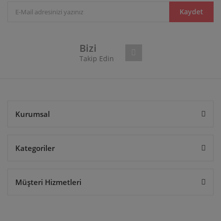
Ürün bilgilerinde hatalar bulunuyor.
Kaydet
Ürün fiyatı diğer sitelerden daha pahalı.
Bu ürüne benzer farklı alternatifler olmalı.
Bizi
Takip Edin
Gönder
Kurumsal
Kategoriler
Müşteri Hizmetleri