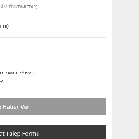
EKİM FİYATIMIZDIR)
imi)
G
00 havale indirimi)
DV
e Haber Ver
at Talep Formu