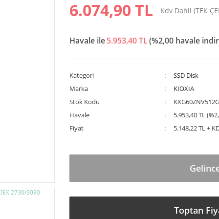
6.074,90 TL
Kdv Dahil (TEK Ç
Havale ile
5.953,40 TL
(%2,00 havale indir
Kategori
SSD Disk
Marka
KIOXIA
Stok Kodu
KXG60ZNV512
Havale
5.953,40 TL (%2,
Fiyat
5.148,22 TL + K
Gelinc
Toptan Fiy