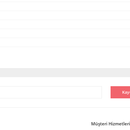
diğer konularda yetersiz gördüğünüz noktaları öneri formunu kullanarak tarafı
Bu ürüne ilk yorumu siz yapın!
Kay
Yorum Yaz
Müşteri Hizmetleri