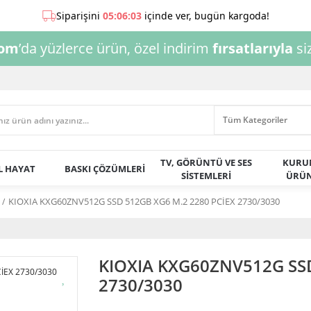
com
’da yüzlerce ürün, özel indirim
fırsatlarıyla
siz
TV, GÖRÜNTÜ VE SES
KURU
AL HAYAT
BASKI ÇÖZÜMLERİ
SİSTEMLERİ
ÜRÜN
KIOXIA KXG60ZNV512G SSD 512GB XG6 M.2 2280 PCİEX 2730/3030
KIOXIA KXG60ZNV512G SSD
2730/3030