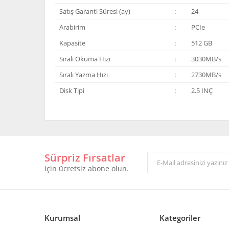
Satış Garanti Süresi (ay)
:
24
Arabirim
:
PCIe
Kapasite
:
512 GB
Sıralı Okuma Hızı
:
3030MB/s
Sıralı Yazma Hızı
:
2730MB/s
Disk Tipi
:
2.5 INÇ
Bu ürünün fiyat bilgisi, resim, ürün açıklamalarında ve 
Görüş ve önerileriniz için teşekkür ederiz.
Sürpriz Fırsatlar
Ürün resmi kalitesiz, bozuk veya görüntülenemiyor.
için ücretsiz abone olun.
Ürün açıklamasında eksik bilgiler bulunuyor.
Ürün bilgilerinde hatalar bulunuyor.
Ürün fiyatı diğer sitelerden daha pahalı.
Bu ürüne benzer farklı alternatifler olmalı.
Kurumsal
Kategoriler