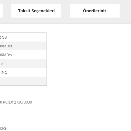
Taksit Seçenekleri
Önerileriniz
2 GB
30MB/s
30MB/s
Ie
 INÇ
0 PCİEX 2730/3030
12G