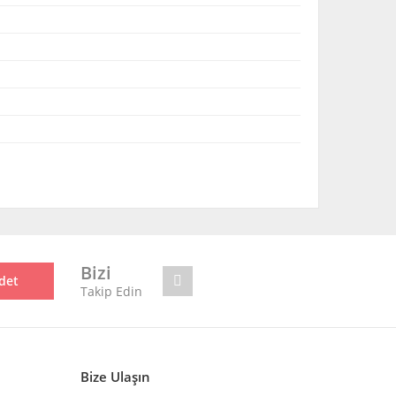
mıza iletebilirsiniz.
Bizi
det
Takip Edin
Bize Ulaşın