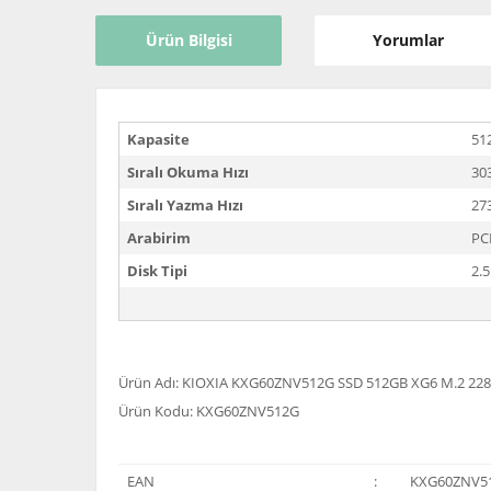
Ürün Bilgisi
Yorumlar
Kapasite
51
Sıralı Okuma Hızı
30
Sıralı Yazma Hızı
27
Arabirim
PC
Disk Tipi
2.5
Ürün Adı: KIOXIA KXG60ZNV512G SSD 512GB XG6 M.2 228
Ürün Kodu: KXG60ZNV512G
EAN
:
KXG60ZNV5