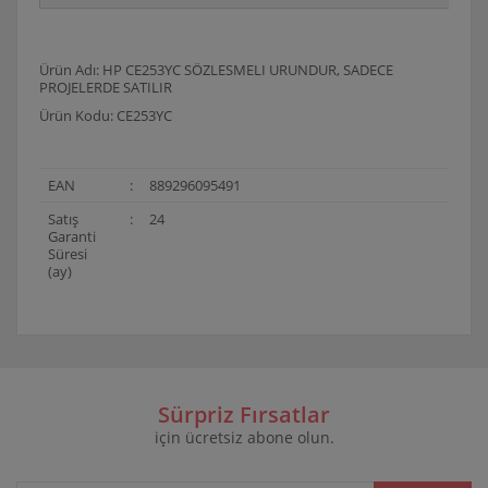
Ürün Adı: HP CE253YC SÖZLESMELI URUNDUR, SADECE
PROJELERDE SATILIR
Ürün Kodu: CE253YC
EAN
:
889296095491
Satış
:
24
Garanti
Süresi
(ay)
Bu ürünün fiyat bilgisi, resim, ürün açıklamalarında ve
diğer konularda yetersiz gördüğünüz noktaları öneri
Bu ürüne ilk yorumu siz yapın!
formunu kullanarak tarafımıza iletebilirsiniz.
Görüş ve önerileriniz için teşekkür ederiz.
Sürpriz Fırsatlar
için ücretsiz abone olun.
Yorum Yaz
Ürün resmi kalitesiz, bozuk veya görüntülenemiyor.
Ürün açıklamasında eksik bilgiler bulunuyor.