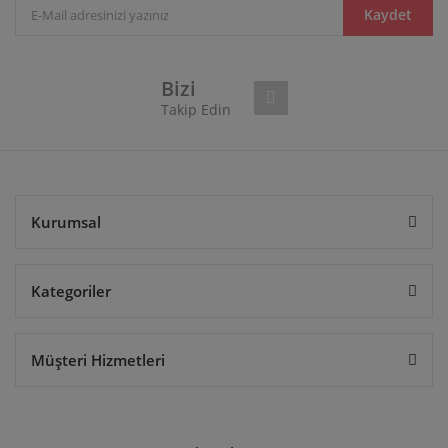
Ürün bilgilerinde hatalar bulunuyor.
Kaydet
Ürün fiyatı diğer sitelerden daha pahalı.
Bu ürüne benzer farklı alternatifler olmalı.
Bizi
Takip Edin
Gönder
Kurumsal
Kategoriler
Müşteri Hizmetleri