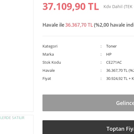
37.109,90 TL
Kdv Dahil (TEK
Havale ile
36.367,70 TL
(%2,00 havale ind
Kategori
Toner
Marka
HP
Stok Kodu
CE271AC
Havale
36.367,70 TL (%2
Fiyat
30.924,92 TL + 
Gelinc
Toptan Fiy