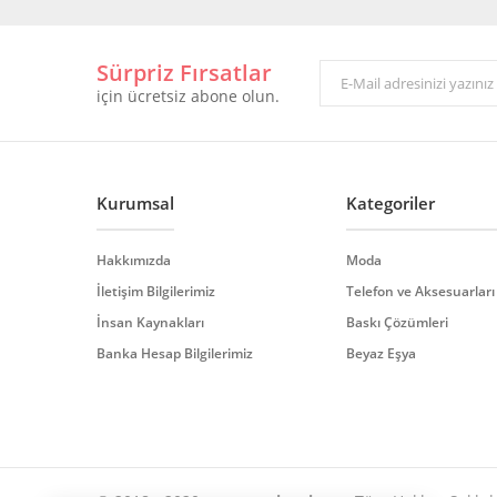
Görüş ve önerileriniz için teşekkür ederiz.
Sürpriz Fırsatlar
Ürün resmi kalitesiz, bozuk veya görüntülenemiyor.
için ücretsiz abone olun.
Ürün açıklamasında eksik bilgiler bulunuyor.
Ürün bilgilerinde hatalar bulunuyor.
Ürün fiyatı diğer sitelerden daha pahalı.
Bu ürüne benzer farklı alternatifler olmalı.
Kurumsal
Kategoriler
Hakkımızda
Moda
İletişim Bilgilerimiz
Telefon ve Aksesuarları
İnsan Kaynakları
Baskı Çözümleri
Banka Hesap Bilgilerimiz
Beyaz Eşya