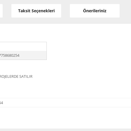
Taksit Seçenekleri
Önerileriniz
7758680254
ROJELERDE SATILIR
54
diğer konularda yetersiz gördüğünüz noktaları öneri formunu kullanarak tarafı