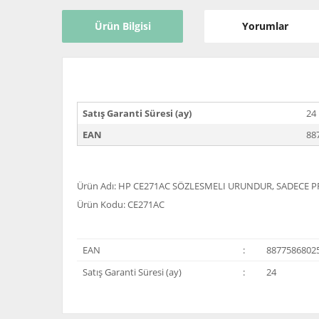
Ürün Bilgisi
Yorumlar
Satış Garanti Süresi (ay)
24
EAN
88
Ürün Adı: HP CE271AC SÖZLESMELI URUNDUR, SADECE P
Ürün Kodu: CE271AC
EAN
:
8877586802
Satış Garanti Süresi (ay)
:
24
Bu ürünün fiyat bilgisi, resim, ürün açıklamalarında ve 