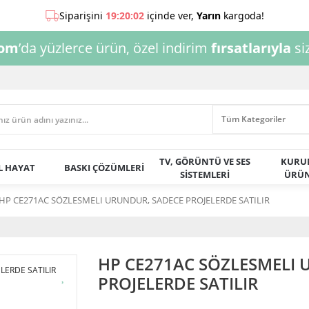
com
’da yüzlerce ürün, özel indirim
fırsatlarıyla
siz
TV, GÖRÜNTÜ VE SES
KURU
AL HAYAT
BASKI ÇÖZÜMLERİ
SİSTEMLERİ
ÜRÜN
HP CE271AC SÖZLESMELI URUNDUR, SADECE PROJELERDE SATILIR
HP CE271AC SÖZLESMELI 
PROJELERDE SATILIR