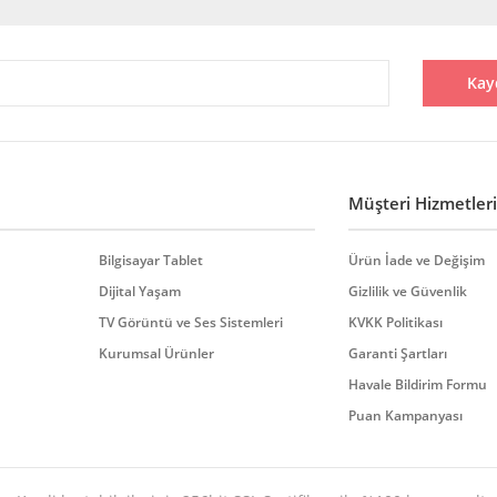
Bu ürüne ilk yorumu siz yapın!
Kay
Yorum Yaz
Müşteri Hizmetleri
Bilgisayar Tablet
Ürün İade ve Değişim
Dijital Yaşam
Gizlilik ve Güvenlik
TV Görüntü ve Ses Sistemleri
KVKK Politikası
Gönder
Kurumsal Ürünler
Garanti Şartları
Havale Bildirim Formu
Puan Kampanyası