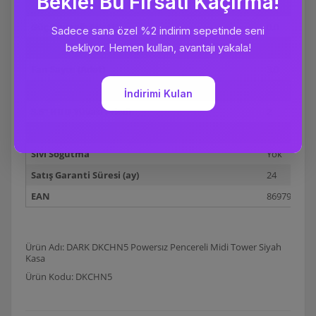
Renk
Siyah
Güç Kaynağı (Watt)
0,0
Dahili Power Supply
Yok
Fan Sayısı (Adet)
3,0
Fan Aydınlatması
Var
3.5" HDD Yuvası Adedi
2
5 1/4"Optik Sürücü Yuvası Adet
2
Sıvı Soğutma
Yok
Satış Garanti Süresi (ay)
24
EAN
8697939938
Ürün Adı: DARK DKCHN5 Powersız Pencereli Midi Tower Siyah
Kasa
Ürün Kodu: DKCHN5