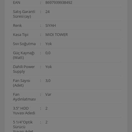
EAN
:
8697939938492
Satış Garanti
:
24
Süresi (ay)
Renk
:
SIYAH
Kasa Tipi
:
MIDI TOWER
Sıvı Soğutma
:
Yok
Güç Kaynağı
:
0,0
(Watt)
Dahili Power
:
Yok
Supply
Fan Sayısı
:
3,0
(Adet)
Fan
:
Var
Aydınlatması
3.5" HDD
:
2
Yuvası Adedi
5 1/4"Optik
:
2
Sürücü
Yuvası Adet