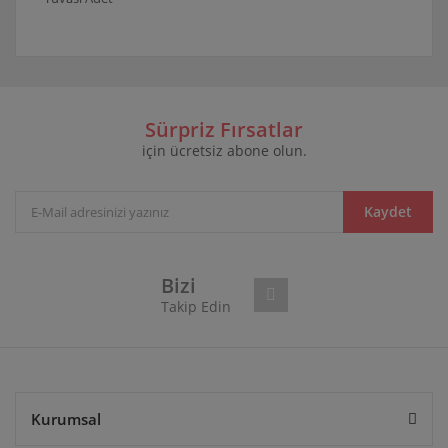
Bu ürünün fiyat bilgisi, resim, ürün açıklamalarında ve
diğer konularda yetersiz gördüğünüz noktaları öneri
Bu ürüne ilk yorumu siz yapın!
formunu kullanarak tarafımıza iletebilirsiniz.
Görüş ve önerileriniz için teşekkür ederiz.
Sürpriz Fırsatlar
için ücretsiz abone olun.
Yorum Yaz
Ürün resmi kalitesiz, bozuk veya görüntülenemiyor.
Ürün açıklamasında eksik bilgiler bulunuyor.
Ürün bilgilerinde hatalar bulunuyor.
Kaydet
Ürün fiyatı diğer sitelerden daha pahalı.
Bu ürüne benzer farklı alternatifler olmalı.
Bizi
Takip Edin
Gönder
Kurumsal