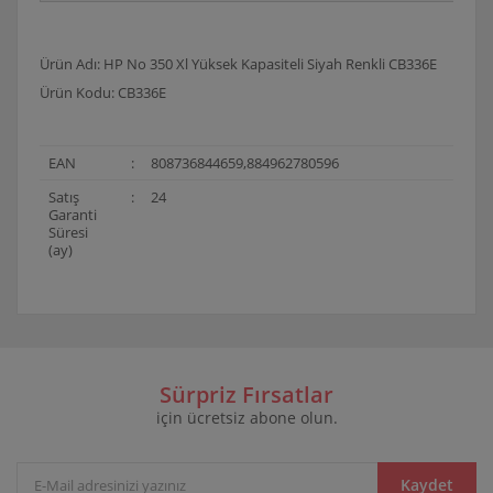
Ürün Adı: HP No 350 Xl Yüksek Kapasiteli Siyah Renkli CB336E
Ürün Kodu: CB336E
EAN
:
808736844659,884962780596
Satış
:
24
Garanti
Süresi
(ay)
Bu ürünün fiyat bilgisi, resim, ürün açıklamalarında ve
diğer konularda yetersiz gördüğünüz noktaları öneri
Bu ürüne ilk yorumu siz yapın!
formunu kullanarak tarafımıza iletebilirsiniz.
Görüş ve önerileriniz için teşekkür ederiz.
Sürpriz Fırsatlar
için ücretsiz abone olun.
Yorum Yaz
Ürün resmi kalitesiz, bozuk veya görüntülenemiyor.
Ürün açıklamasında eksik bilgiler bulunuyor.
Ürün bilgilerinde hatalar bulunuyor.
Kaydet