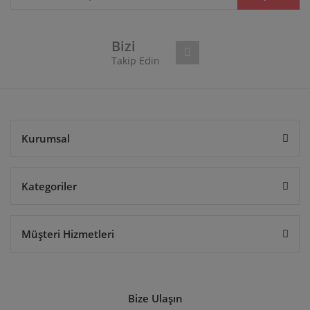
Ürün fiyatı diğer sitelerden daha pahalı.
Bu ürüne benzer farklı alternatifler olmalı.
Bizi
Takip Edin
Gönder
Kurumsal
Kategoriler
Müşteri Hizmetleri
Bize Ulaşın