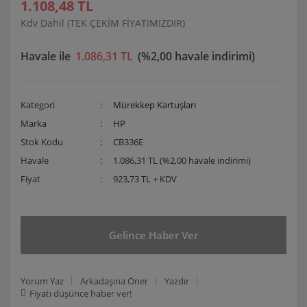
1.108,48 TL
Kdv Dahil (TEK ÇEKİM FİYATIMIZDIR)
Havale ile
1.086,31 TL
(%2,00 havale indirimi)
Kategori
Mürekkep Kartuşları
Marka
HP
Stok Kodu
CB336E
Havale
1.086,31 TL (%2,00 havale indirimi)
Fiyat
923,73 TL + KDV
Gelince Haber Ver
Yorum Yaz
Arkadaşına Öner
Yazdır
Fiyatı düşünce haber ver!