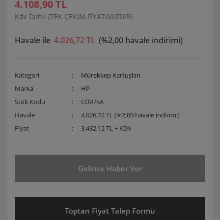
4.108,90 TL
Kdv Dahil (TEK ÇEKİM FİYATIMIZDIR)
Havale ile
4.026,72 TL
(%2,00 havale indirimi)
Kategori
Mürekkep Kartuşları
Marka
HP
Stok Kodu
CD975A
Havale
4.026,72 TL (%2,00 havale indirimi)
Fiyat
3.482,12 TL + KDV
Gelince Haber Ver
Toptan Fiyat Talep Formu