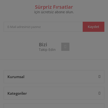
Görüş ve önerileriniz için teşekkür ederiz.
Sürpriz Fırsatlar
için ücretsiz abone olun.
Yorum Yaz
Ürün resmi kalitesiz, bozuk veya görüntülenemiyor.
Ürün açıklamasında eksik bilgiler bulunuyor.
Ürün bilgilerinde hatalar bulunuyor.
Kaydet
Ürün fiyatı diğer sitelerden daha pahalı.
Bu ürüne benzer farklı alternatifler olmalı.
Bizi
Takip Edin
Gönder
Kurumsal
Kategoriler