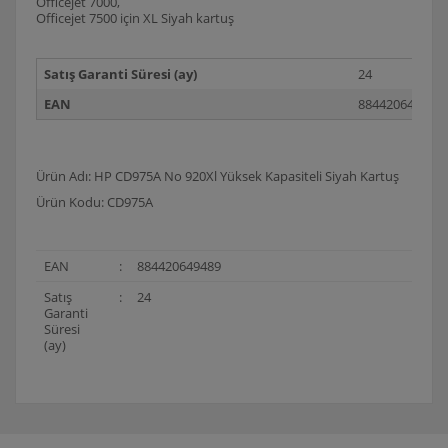
Officejet 7000,
Officejet 7500 için XL Siyah kartuş
Satış Garanti Süresi (ay)
24
EAN
884420649489
Ürün Adı: HP CD975A No 920Xl Yüksek Kapasiteli Siyah Kartuş
Ürün Kodu: CD975A
EAN
:
884420649489
Satış
:
24
Garanti
Süresi
(ay)
Bu ürünün fiyat bilgisi, resim, ürün açıklamalarında ve
diğer konularda yetersiz gördüğünüz noktaları öneri
Bu ürüne ilk yorumu siz yapın!
formunu kullanarak tarafımıza iletebilirsiniz.