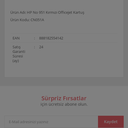
Ürün Adı: HP No 951 Kırmızı Offıcejet Kartuş
Ürün Kodu: CN051A
EAN
:
888182554142
Satış
:
24
Garanti
Süresi
(ay)
Bu ürünün fiyat bilgisi, resim, ürün açıklamalarında ve
diğer konularda yetersiz gördüğünüz noktaları öneri
Bu ürüne ilk yorumu siz yapın!
formunu kullanarak tarafımıza iletebilirsiniz.
Görüş ve önerileriniz için teşekkür ederiz.
Sürpriz Fırsatlar
için ücretsiz abone olun.
Yorum Yaz
Ürün resmi kalitesiz, bozuk veya görüntülenemiyor.
Ürün açıklamasında eksik bilgiler bulunuyor.
Ürün bilgilerinde hatalar bulunuyor.
Kaydet