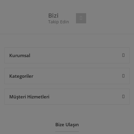
Ürün fiyatı diğer sitelerden daha pahalı.
Bu ürüne benzer farklı alternatifler olmalı.
Bizi
Takip Edin
Gönder
Kurumsal
Kategoriler
Müşteri Hizmetleri
Bize Ulaşın