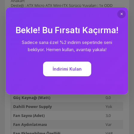
Anakart
Desteği : ATX Micro ATX Mini-ITX Sürücü Yuvaları : 1x ODD
yuvası 2x
3.5", 2x 2.5" SSD yuvası Genişleme Yuvaları : 7 Adet Soğutma :
Ön : 2x
120mm kırmızı led fan (dahili) Arka: 1x 120mm kırmızı led fan
(dahili) Üst : 2x 120mm fan (opsiyonel) Sıvı Soğutma Desteği :
Var Fan
Kontrolcüsü : 5'e kadar PSU : Yok Maksimum Uyumluluk : Ekran
kartı
desteği : 350mm uzunluğuna kadar CPU soğutucu desteği :
153mm
yüksekliğine kadar Boyutlar : 480mm x 185mm x 483m Ağırlık
(kg) : 5.10 Garanti Süresi (Ay) : 24
Kasa Tipi
Midi Tower
Renk
Siyah
Güç Kaynağı (Watt)
0,0
Dahili Power Supply
Yok
Fan Sayısı (Adet)
3,0
Fan Aydınlatması
Var
Fan Eklenebilme Özelliği
VAR