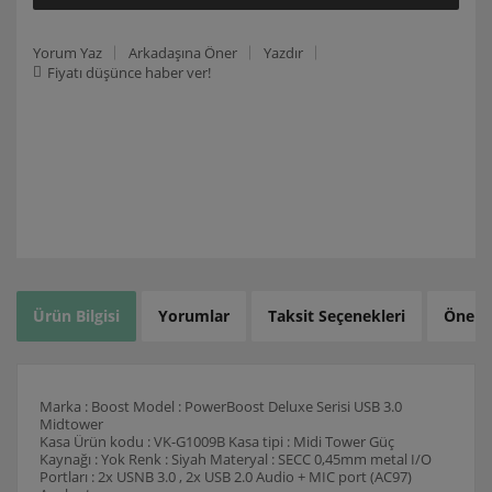
Yorum Yaz
Arkadaşına Öner
Yazdır
Fiyatı düşünce haber ver!
Ürün Bilgisi
Yorumlar
Taksit Seçenekleri
Öneril
Marka : Boost Model : PowerBoost Deluxe Serisi USB 3.0
Midtower
Kasa Ürün kodu : VK-G1009B Kasa tipi : Midi Tower Güç
Kaynağı : Yok Renk : Siyah Materyal : SECC 0,45mm metal I/O
Portları : 2x USNB 3.0 , 2x USB 2.0 Audio + MIC port (AC97)