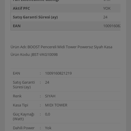
Aktif PFC
YOK
Satış Garanti Süresi (ay)
24
EAN
1009160821219
Ürün Adı: BOOST Pencereli Midi Tower Powersız Siyah Kasa
Ürün Kodu: JBST-VKG1009B
EAN
:
1009160821219
Satış Garanti
:
24
Süresi (ay)
Renk
:
SIYAH
Kasa Tipi
:
MIDI TOWER
Güç Kaynağı
:
0,0
(Watt)
Dahili Power
:
Yok