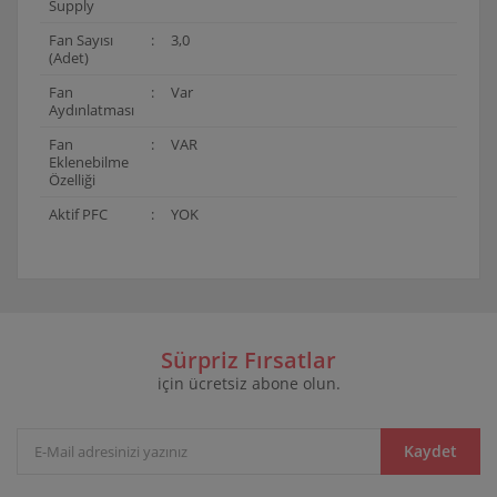
Supply
Fan Sayısı
:
3,0
(Adet)
Fan
:
Var
Aydınlatması
Fan
:
VAR
Eklenebilme
Özelliği
Aktif PFC
:
YOK
Bu ürünün fiyat bilgisi, resim, ürün açıklamalarında ve
diğer konularda yetersiz gördüğünüz noktaları öneri
Bu ürüne ilk yorumu siz yapın!
formunu kullanarak tarafımıza iletebilirsiniz.
Görüş ve önerileriniz için teşekkür ederiz.
Sürpriz Fırsatlar
için ücretsiz abone olun.
Yorum Yaz
Ürün resmi kalitesiz, bozuk veya görüntülenemiyor.
Ürün açıklamasında eksik bilgiler bulunuyor.
Ürün bilgilerinde hatalar bulunuyor.
Kaydet
Ürün fiyatı diğer sitelerden daha pahalı.