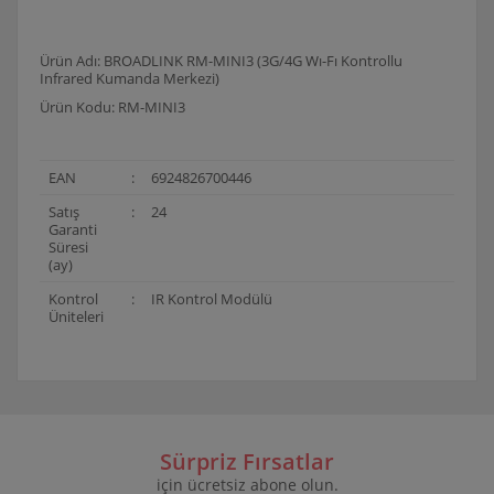
Ürün Adı: BROADLINK RM-MINI3 (3G/4G Wı-Fı Kontrollu
Infrared Kumanda Merkezi)
Ürün Kodu: RM-MINI3
EAN
:
6924826700446
Satış
:
24
Garanti
Süresi
(ay)
Kontrol
:
IR Kontrol Modülü
Üniteleri
Bu ürünün fiyat bilgisi, resim, ürün açıklamalarında ve
diğer konularda yetersiz gördüğünüz noktaları öneri
Bu ürüne ilk yorumu siz yapın!
formunu kullanarak tarafımıza iletebilirsiniz.
Görüş ve önerileriniz için teşekkür ederiz.
Sürpriz Fırsatlar
için ücretsiz abone olun.
Yorum Yaz
Ürün resmi kalitesiz, bozuk veya görüntülenemiyor.