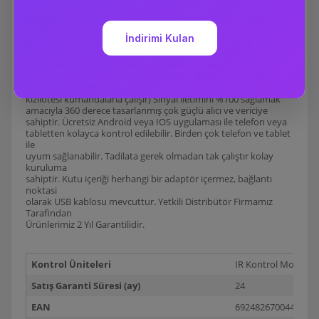
Müzik
Seti vb.) Zamanlama özelliği sayesinde istenilen ürün istenilen
saatte
ve tarihte kontrol edilebilir Diğer BroadLink ürünleri ile entegre
calışabilir, senaryolar oluşturulabilir. (Örneğin BroadLink A1 ile
TV'nizi sesle açabilirsiniz veya müzik setiniz istediğiniz şarkıyı
sizin için çalabilir.) Kızılötesi kumandaları kopyalama özelliği
mevcuttur. RF ile çalısan cihazlarınızı kontrol etmez. (Sadece
kızılötesi kumandalarla çalışır) Sinyal iletimini %100 sağlamak
amacıyla 360 derece tasarlanmış çok güçlü alıcı ve vericiye
sahiptir. Ücretsiz Android veya IOS uygulaması ile telefon veya
tabletten kolayca kontrol edilebilir. Birden çok telefon ve tablet
ile
uyum sağlanabilir. Tadilata gerek olmadan tak çalıştır kolay
kuruluma
sahiptir. Kutu içeriği herhangi bir adaptör içermez, bağlantı
noktasi
olarak USB kablosu mevcuttur. Yetkili Distribütör Firmamız
Tarafindan
Ürünlerimiz 2 Yıl Garantilidir.
Kontrol Üniteleri
IR Kontrol Modülü
Satış Garanti Süresi (ay)
24
EAN
6924826700446