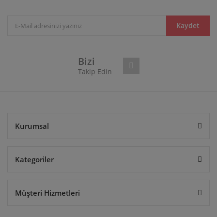
Ürün açıklamasında eksik bilgiler bulunuyor.
Ürün bilgilerinde hatalar bulunuyor.
Kaydet
Ürün fiyatı diğer sitelerden daha pahalı.
Bu ürüne benzer farklı alternatifler olmalı.
Bizi
Takip Edin
Gönder
Kurumsal
Kategoriler
Müşteri Hizmetleri